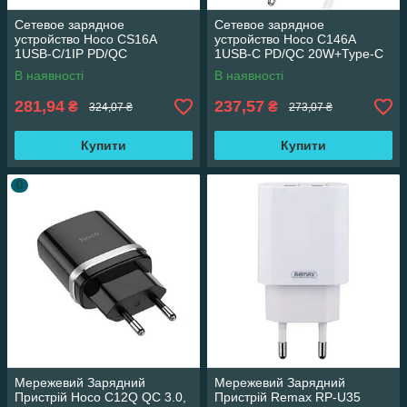
Сетевое зарядное
Сетевое зарядное
устройство Hoco CS16A
устройство Hoco C146A
1USB-C/1IP PD/QC
1USB-C PD/QC 20W+Type-C
20W+Type-C to Lightning
to Lightning (Белый)
В наявності
В наявності
(Черный)
281,94
237,57
₴
₴
324,07 ₴
273,07 ₴
Купити
Купити
0
Мережевий Зарядний
Мережевий Зарядний
Пристрій Hoco C12Q QC 3.0,
Пристрій Remax RP-U35