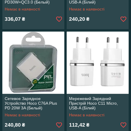
PD30W+QC3.0 (Белый)
USB-A (Білий)
Немає в наявності
Немає в наявності
336,07
240,20
₴
₴
Сетевое Зарядное
Мережевий Зарядний
Устройство Hoco C76A Plus
Пристрій Hoco C11 Micro,
PD 20W 3A (Белый)
USB-A (Білий)
Немає в наявності
Немає в наявності
240,80
112,42
₴
₴