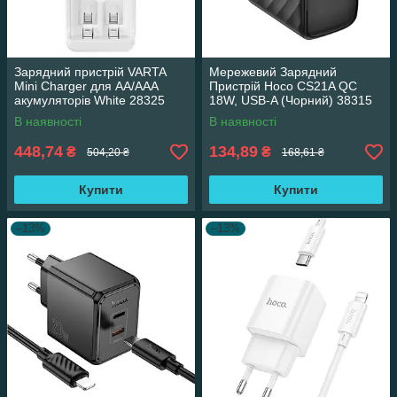
Зарядний пристрій VARTA
Мережевий Зарядний
Mini Charger для АА/ААА
Пристрій Hoco CS21A QC
акумуляторів White 28325
18W, USB-A (Чорний) 38315
В наявності
В наявності
448,74
134,89
₴
₴
504,20 ₴
168,61 ₴
Купити
Купити
–13%
–13%