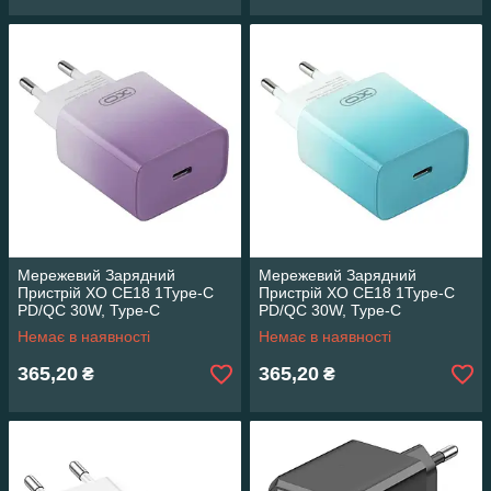
Мережевий Зарядний
Мережевий Зарядний
Пристрій XO CE18 1Type-C
Пристрій XO CE18 1Type-C
PD/QC 30W, Type-C
PD/QC 30W, Type-C
(Фіолетовий) 28325
(Блакитний) 28325
Немає в наявності
Немає в наявності
365,20
365,20
₴
₴