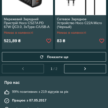
Мережевий Зарядний
Сетевое Зарядное
Пристрій Hoco CS27A PD
Устройство Hoco C22A Micro
67W QC3.0, 3xType-C/USB-A
(Черный)
(Чорний) 28325
Немає в наявності
Немає в наявності
521,89
83
₴
₴
Показати ще
1
/ 2
Про нас
99% позитивних з 219 відгуків за рік
Працює з 07.05.2017