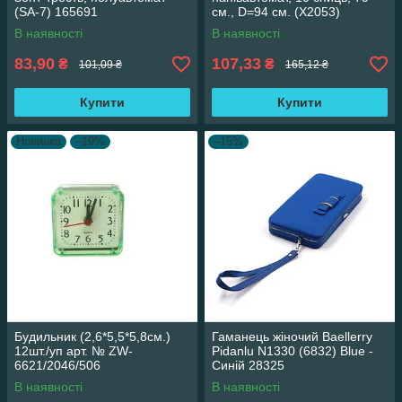
(SA-7) 165691
см., D=94 см. (X2053)
В наявності
В наявності
83,90
107,33
₴
₴
101,09 ₴
165,12 ₴
Купити
Купити
Новинка
–19%
–15%
Будильник (2,6*5,5*5,8см.)
Гаманець жіночий Baellerry
12шт./уп арт. № ZW-
Pidanlu N1330 (6832) Blue -
6621/2046/506
Синій 28325
В наявності
В наявності