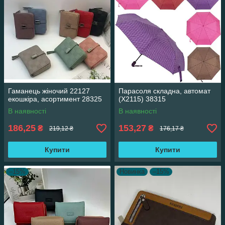
Гаманець жіночий 22127
Парасоля складна, автомат
екошкіра, асортимент 28325
(Х2115) 38315
В наявності
В наявності
186,25
153,27
₴
₴
219,12 ₴
176,17 ₴
Купити
Купити
–15%
Новинка
–15%