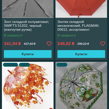
Зонт складной полуавтомат,
Зонтик складной
SWIFTS 51202, черный
механический, FLAGMAN
(изогнутая ручка)
00612, ассортимент
В наявності
В наявності
341,94
248,82
₴
₴
427,42 ₴
296,22 ₴
Купити
Купити
Новинка
–16%
–16%