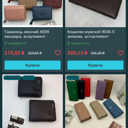
Гаманець жіночий А009
Кошелек мужской 9046-5
екошкіра, асортимент
экокожа, ассортимент
В наявності
В наявності
179,02
205,13
₴
₴
210,61 ₴
241,33 ₴
Купити
Купити
Новинка
–20%
–15%