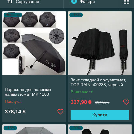
Сортування
0
Фільтри
Новинка
–15%
Зонт складной полуавтомат,
TOP RAIN п00238, черный
Парасоля для чоловіків
В наявності
напівавтомат MK 4100
Послуга
337,98
₴
397,62 ₴
378,14
₴
Купити
–15%
–20%