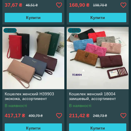
37,67
168,90
₴
₴
46,51 ₴
198,70 ₴
Купити
Купити
–15%
–15%
Кошелек женский H39903
Кошелек женский 18004
экокожа, ассортимент
замшевый, ассортимент
В наявності
В наявності
417,17
211,42
₴
₴
490,79 ₴
248,73 ₴
Купити
Купити