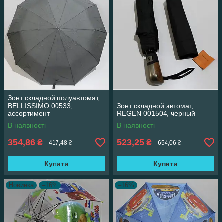
Зонт складной полуавтомат,
BELLISSIMO 00533,
Зонт складной автомат,
ассортимент
REGEN 001504, черный
В наявності
В наявності
354,86
523,25
₴
₴
417,48 ₴
654,06 ₴
Купити
Купити
Новинка
–16%
–16%