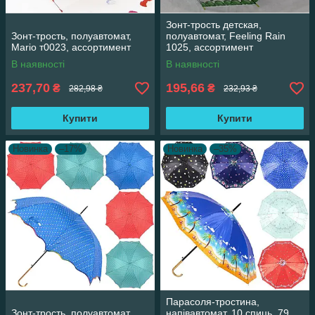
Зонт-трость детская,
Зонт-трость, полуавтомат,
полуавтомат, Feeling Rain
Mario т0023, ассортимент
1025, ассортимент
В наявності
В наявності
237,70
195,66
₴
₴
282,98 ₴
232,93 ₴
Купити
Купити
Новинка
–17%
Новинка
–35%
Парасоля-тростина,
Зонт-трость, полуавтомат
напівавтомат, 10 спиць, 79