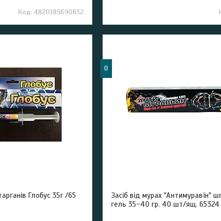
4820189690832
0
арганів Глобус 35г /65
Засіб від мурах "Антимуравїн" 
гель 35-40 гр. 40 шт/ящ. 65324