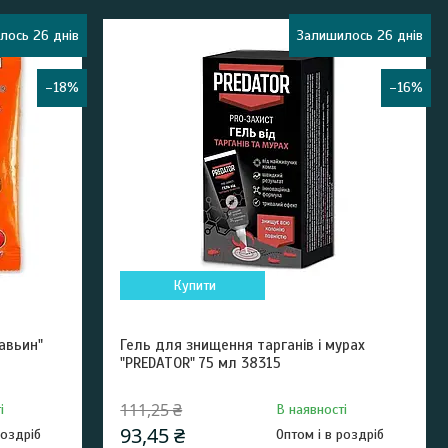
лось 26 днів
Залишилось 26 днів
–18%
–16%
Купити
авьин"
Гель для знищення тарганів і мурах
"PREDATOR" 75 мл 38315
111,25 ₴
і
В наявності
93,45 ₴
роздріб
Оптом і в роздріб