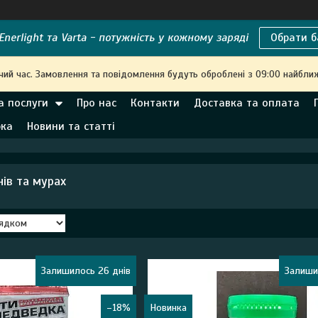
nerlight та Varta - потужність у кожному заряді
Обрати б
чий час. Замовлення та повідомлення будуть оброблені з 09:00 найближ
а послуги
Про нас
Контакти
Доставка та оплата
рка
Новини та статті
нів та мурах
Залишилось 26 днів
Залиши
–18%
Новинка