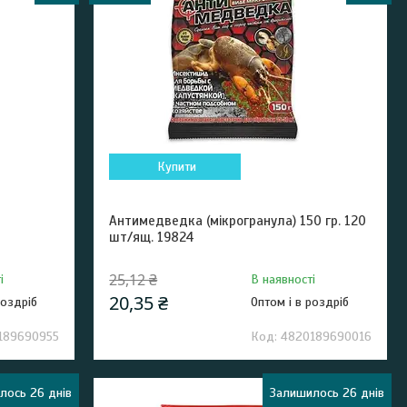
Купити
Антимедведка (мікрогранула) 150 гр. 120
шт/ящ. 19824
25,12 ₴
і
В наявності
20,35 ₴
роздріб
Оптом і в роздріб
189690955
4820189690016
лось 26 днів
Залишилось 26 днів