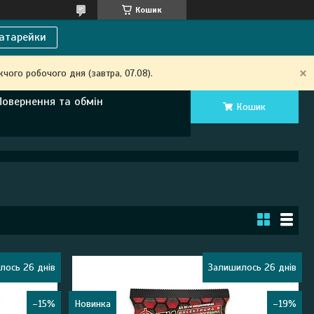
Кошик
атарейки
чого робочого дня (завтра, 07.08).
Повернення та обмін
Кошик
лось 26 днів
Залишилось 26 днів
–15%
Новинка
–19%