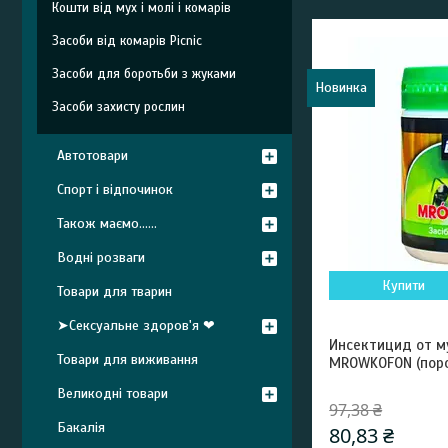
Кошти від мух і молі і комарів
Засоби від комарів Picnic
Засоби для боротьби з жуками
Новинка
Засоби захисту рослин
Автотовари
Спорт і відпочинок
Також маємо......
Водні розваги
Купити
Товари для тварин
➤Сексуальне здоров'я ❤
Инсектицид от м
Товари для виживання
MROWKOFON (поро
Великодні товари
97,38 ₴
Бакалія
80,83 ₴