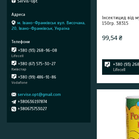
Servis-Opt
Інсектицид від м
м. Івано-Франківськ вул. Височана,
150гр. 38315
20, Івано-Франківськ, Україна
99,54 ₴
+380 (93) 268-96-08
Lifecell
+380 (67) 575-30-27
+380 (93) 26
Київстар
Lifecell
+380 (99) 486-91-86
Vodafone
servise.opt@gmail.com
+380636197874
+380675753027