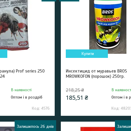
Купити
анула) Prof series 250
Инсектицид от муравьев BROS
324
MROWKOFON (порошок) 250гр.
218,25 ₴
В наявності
В наявност
185,51 ₴
Оптом і в роздріб
Оптом і в 
4576
4820
Залишилось 26 днів
Залиши