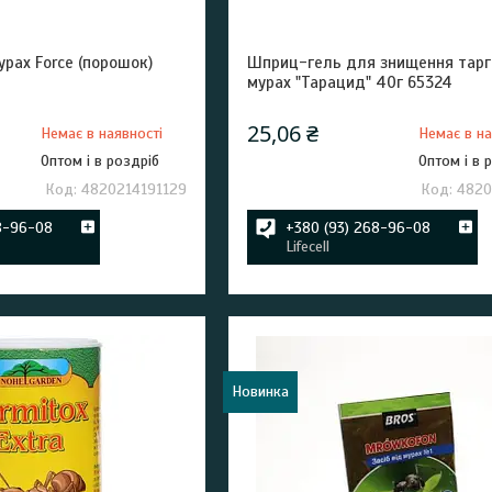
урах Force (порошок)
Шприц-гель для знищення тарга
мурах "Тарацид" 40г 65324
25,06 ₴
Немає в наявності
Немає в на
Оптом і в роздріб
Оптом і в 
4820214191129
4820
8-96-08
+380 (93) 268-96-08
Lifecell
Новинка