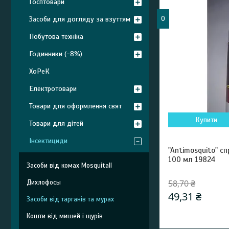
Госптовари
0
Засоби для догляду за взуттям
Побутова техніка
Годинники (-8%)
ХоРеК
Електротовари
Товари для оформлення свят
Купити
Товари для дітей
Інсектициди
"Antimosquito" сп
100 мл 19824
Засоби від комах Mosquitall
58,70 ₴
Дихлофосы
49,31 ₴
Засоби від тарганів та мурах
Кошти від мишей і щурів