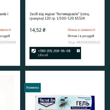
нів і
Засіб від мурах "Антимуравїн" (спец.
гранула) 120 гр. 1/100-120 65324
14,52 ₴
явності
Немає в наявності
роздріб
Оптом і в роздріб
119750049
4820165830122
+380 (93) 268-96-08
Lifecell
Новинка