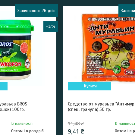
Залишилось 26 днів
Залиши
–17%
Купити
уравьев BROS
Средство от муравьев "Антимур
шок) 100гр.
(спец. гранула) 50 гр.
11,48 ₴
В наявності
В наявност
9,41 ₴
Оптом і в роздріб
Оптом і в 