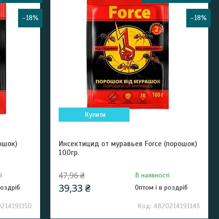
–18%
–18%
Купити
ошок)
Инсектицид от муравьев Force (порошок)
100гр.
47,96 ₴
і
В наявності
39,33 ₴
роздріб
Оптом і в роздріб
214191150
4820214191143