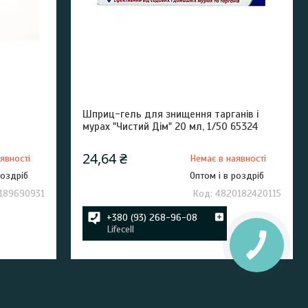
Шприц-гель для знищення тарганів і
мурах "Чистий Дім" 20 мл, 1/50 65324
24,64 ₴
явності
Немає в наявності
роздріб
Оптом і в роздріб
189690931
4820182420115
+380 (93) 268-96-08
Lifecell