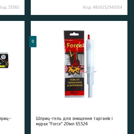
33382
4820212941054
0
шприц-
Шприц-гель для знищення тарганів і
мурах "Force" 20мл 65324