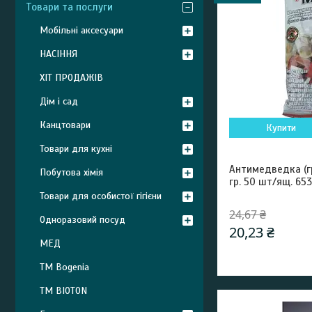
Товари та послуги
Мобільні аксесуари
НАСІННЯ
ХІТ ПРОДАЖІВ
Дім і сад
Канцтовари
Купити
Товари для кухні
Антимедведка (гр
Побутова хімія
гр. 50 шт/ящ. 65
Товари для особистої гігієни
24,67 ₴
Одноразовий посуд
20,23 ₴
МЕД
ТМ Bogenia
ТМ BIOTON