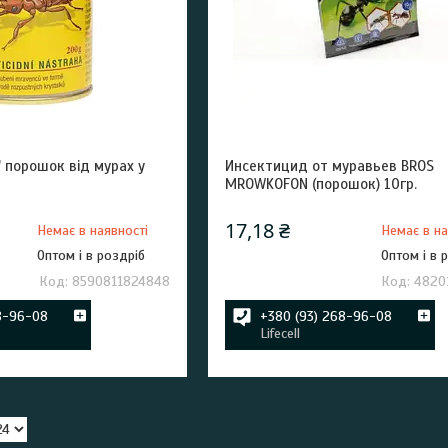
 порошок від мурах у
Инсектицид от муравьев BROS
MROWKOFON (порошок) 10гр.
17,18 ₴
Немає в наявності
Немає в на
Оптом і в роздріб
Оптом і в 
8590811824848
4820
8-96-08
+380 (93) 268-96-08
Lifecell