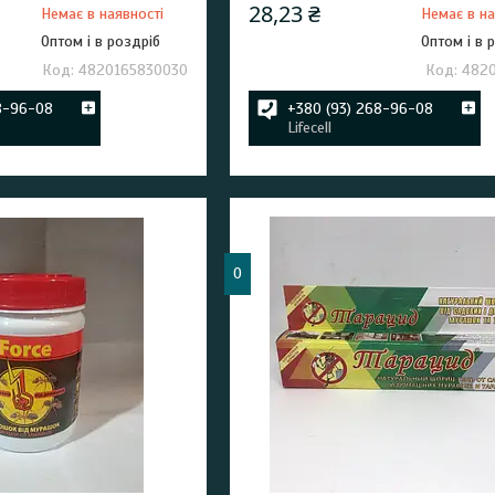
28,23 ₴
Немає в наявності
Немає в на
Оптом і в роздріб
Оптом і в 
4820165830030
4820
8-96-08
+380 (93) 268-96-08
Lifecell
0