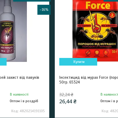
–16%
Купити
рей захист від павуків
Інсектицид від мурах Force (пор
50гр. 65324
32,24 ₴
В наявності
В наявност
26,44 ₴
Оптом і в роздріб
Оптом і в 
4820214191105
4820