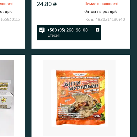
24,80 ₴
явності
Немає в наявності
роздріб
Оптом і в роздріб
165830115
4820214190740
+380 (93) 268-96-08
Lifecell