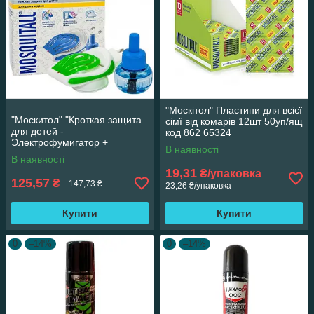
"Москітол" Пластини для всієї
"Москитол" "Кроткая защита
сімї від комарів 12шт 50уп/ящ
для детей -
код 862 65324
Электрофумигатор +
В наявності
жидкость 30 мл 45 ночей
В наявності
19,31
₴/упаковка
125,57
₴
147,73 ₴
23,26 ₴/упаковка
Купити
Купити
0
–14%
0
–14%