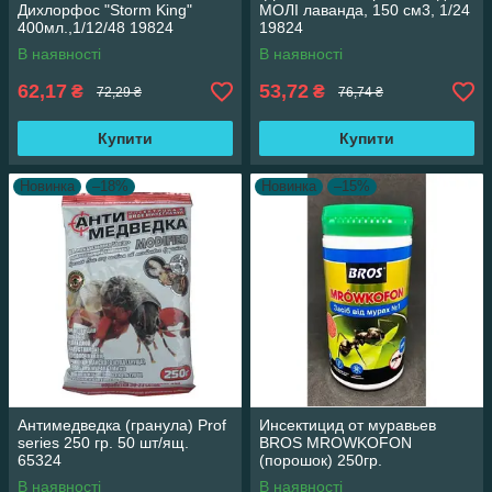
Дихлорфос "Storm King"
МОЛІ лаванда, 150 см3, 1/24
400мл.,1/12/48 19824
19824
В наявності
В наявності
62,17
53,72
₴
₴
72,29 ₴
76,74 ₴
Купити
Купити
Новинка
–18%
Новинка
–15%
Антимедведка (гранула) Prof
Инсектицид от муравьев
series 250 гр. 50 шт/ящ.
BROS MROWKOFON
65324
(порошок) 250гр.
В наявності
В наявності