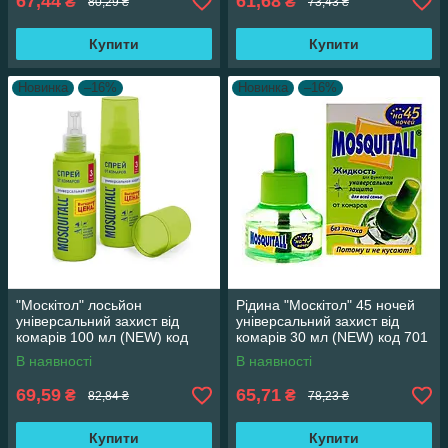
67,44
61,68
₴
₴
80,29 ₴
73,43 ₴
Купити
Купити
Новинка
–16%
Новинка
–16%
"Москітол" лосьйон
Рідина "Москітол" 45 ночей
універсальний захист від
універсальний захист від
комарів 100 мл (NEW) код
комарів 30 мл (NEW) код 701
626
19824
В наявності
В наявності
69,59
65,71
₴
₴
82,84 ₴
78,23 ₴
Купити
Купити