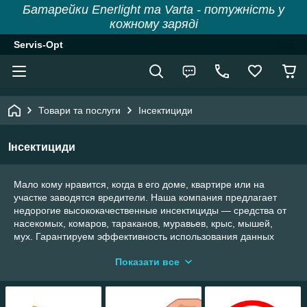
Батарейки Enerlight та Varta - потужність у
кожному заряді
Servis-Opt
Товари та послуги
Інсектициди
Інсектициди
Мало кому нравится, когда в его доме, квартире или на
участке заводятся вредители. Наша компания предлагает
недорогие высококачественные инсектициды — средства от
насекомых, комаров, тараканов, муравьев, крыс, мышей,
мух. Гарантируем эффективность использования данных
товаров и отличный результат. Возможны поставки не только
Показати все
в розницу, но и оптом в неограниченном количестве. Для
каждого способа реализации имеются минимальные
размеры заказа — 300 грн для розницы и 600 грн для
оптовых закупок.