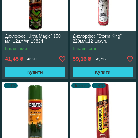
Дихлофос "Ultra Magic" 150
Дихлорфос "Storm King"
мл. 12шт./уп 19824
220мл.,12 шт./уп.
В наявності
В наявності
41,45
59,16
₴
₴
48,20 ₴
68,79 ₴
Купити
Купити
–14%
Новинка
–14%