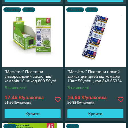
Новинка
–18%
Новинка
–18%
"Москітол" Пластини
"Москітол" Пластини ніжний
універсальний захист від
захист для дітей від комарів
комарів 10шт код 800 50уп/
10шт 50уп/ящ код 848 65324
ящ 65324
В наявності
В наявності
17,46
16,66
₴/упаковка
₴/упаковка
21,29 ₴/упаковка
20,32 ₴/упаковка
Купити
Купити
–15%
–15%