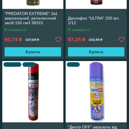
"PREDATOR EXTREME" 2в1
аерозольний, репелентний
Дихлофос "ULTRA" 200 мл.
засіб 150 см3 38315
1/12
В наявності
В наявності
92,74
87,25
₴
₴
107,84 ₴
101,45 ₴
Купити
Купити
Новинка
–14%
–30%
"Дихло OFF" аерозоль від