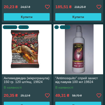
20,23
185,51
₴
₴
24,67 ₴
218,25 ₴
Купити
Купити
Новинка
–19%
0
–16%
Антимедведка (мікрогранула)
"Antimosquito" спрей захист
150 гр. 120 шт/ящ. 19824
від павуків 100 мл 19824
В наявності
В наявності
20,35
49,31
₴
₴
25,12 ₴
58,70 ₴