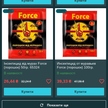
Купити
Купити
–18%
–18%
Інсектицид від мурах Force
Инсектицид от муравьев
(порошок) 50гр. 65324
Force (порошок) 100гр.
В наявності
В наявності
26,44
39,33
₴
₴
32,24 ₴
47,96 ₴
Купити
Купити
Показати ще