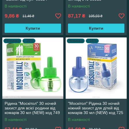
В наявності
В наявності
9,86
87,17
₴
₴
11,46 ₴
105,03 ₴
Купити
Купити
Новинка
–16%
Новинка
–16%
Рідина "Москітол" 30 ночей
"Москітол" Рідина 30 ночей
захист для всієї родини від
ніжний захист для дітей від
комарів 30 мл (NEW) код 749
комарів 30 мл (NEW) код 725
19824
19824
В наявності
В наявності