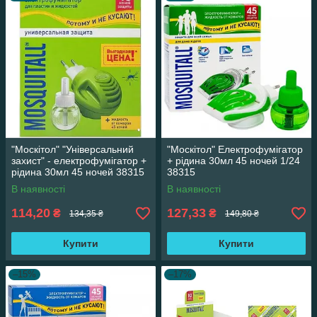
"Москітол" "Універсальний
"Москітол" Електрофумігатор
захист" - електрофумігатор +
+ рідина 30мл 45 ночей 1/24
рідина 30мл 45 ночей 38315
38315
В наявності
В наявності
114,20
127,33
₴
₴
134,35 ₴
149,80 ₴
Купити
Купити
–15%
–17%