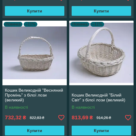
Купити
Купити
Новинка
–11%
Новинка
–11%
Кошик Великодній "Весняний
Промінь" з білої лози
Кошик Великодній "Білий
(великий)
Світ" з білої лози (великий)
В наявності
В наявності
732,32
813,69
₴
₴
822,83 ₴
914,26 ₴
Купити
Купити