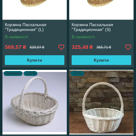
Корзина Пасхальная
Корзина Пасхальная
"Традиционная" (L)
"Традиционная" (S)
В наявності
В наявності
569,57
325,48
₴
₴
639,97 ₴
365,71 ₴
Купити
Купити
Новинка
–11%
–11%