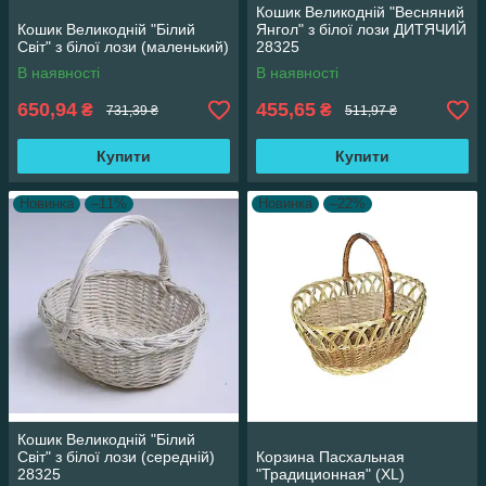
Кошик Великодній "Весняний
Кошик Великодній "Білий
Янгол" з білої лози ДИТЯЧИЙ
Світ" з білої лози (маленький)
28325
В наявності
В наявності
650,94
455,65
₴
₴
731,39 ₴
511,97 ₴
Купити
Купити
Новинка
–11%
Новинка
–22%
Кошик Великодній "Білий
Світ" з білої лози (середній)
Корзина Пасхальная
28325
"Традиционная" (XL)