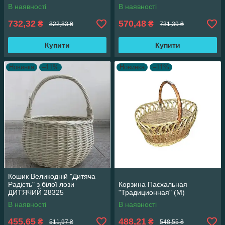
В наявності
В наявності
732,32
570,48
₴
₴
822,83 ₴
731,39 ₴
Купити
Купити
Новинка
–11%
Новинка
–11%
Кошик Великодній "Дитяча
Радість" з білої лози
Корзина Пасхальная
ДИТЯЧИЙ 28325
"Традиционная" (M)
В наявності
В наявності
455,65
488,21
₴
₴
511,97 ₴
548,55 ₴