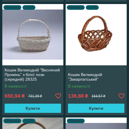
Новинка
–11%
Новинка
–15%
Кошик Великодній "Весняний
Промінь" з білої лози
Кошик Великодній
(середній) 28325
"Закарпатський"
В наявності
В наявності
650,94
139,88
₴
₴
731,39 ₴
164,57 ₴
Купити
Купити
Новинка
–11%
Новинка