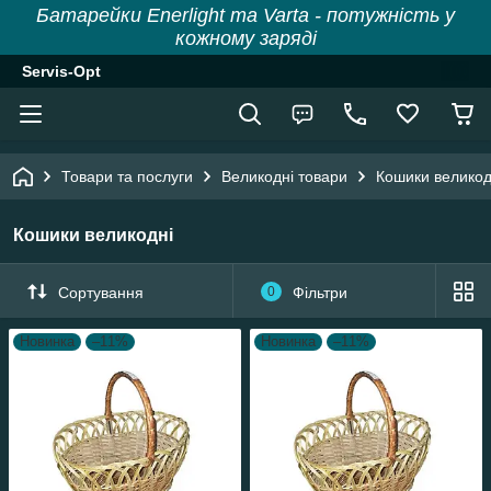
Батарейки Enerlight та Varta - потужність у
кожному заряді
Servis-Opt
Товари та послуги
Великодні товари
Кошики великод
Кошики великодні
Сортування
0
Фільтри
Новинка
–11%
Новинка
–11%