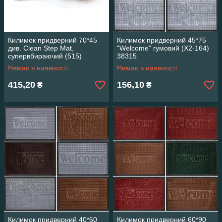
Килимок придверний 70*45
Килимок придверний 45*75
див. Clean Step Mat,
"Welcome" гумовий (X2-164)
супервбираючий (515)
38315
Немає в наявності
Немає в наявності
415,20
156,10
₴
₴
Килимок придверний 40*60
Килимок придверний 60*90