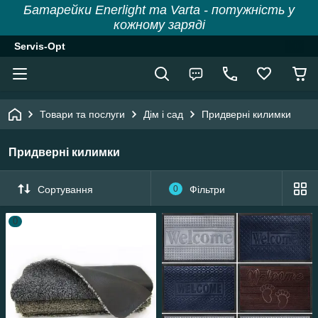
Батарейки Enerlight та Varta - потужність у
кожному заряді
Servis-Opt
Товари та послуги
Дім і сад
Придверні килимки
Придверні килимки
Сортування
0
Фільтри
0