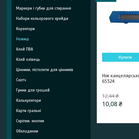
Маркери і губки для стирання
Набори кольорового крейди
Коректори
Ножиці
Клей ПВА
Купити
Клей олівець
Цінники, пістолети для цінників
Ніж канцелярськи
Скотч
65324
Гумки для грошей
12,44 ₴
Калькулятори
10,08 ₴
Карти гральні
Скріпки, кнопки
Обкладинки