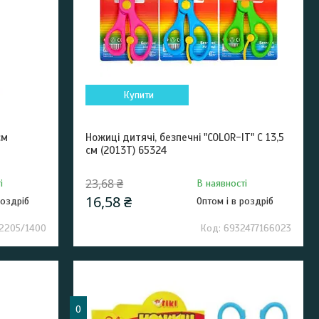
Купити
см
Ножиці дитячі, безпечні "COLOR-IT" С 13,5
см (2013T) 65324
23,68 ₴
і
В наявності
16,58 ₴
роздріб
Оптом і в роздріб
2205/1400
6932477166023
0