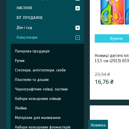
НАСІННЯ
ХІТ ПРОДАЖІВ
Дім і сад
Канцтовари
Купити
Паперова продукція
Ножиці дитячі пл
13,5 см (2013) 65
Ручки
Степлери, антістеплери, скоби
23,94 ₴
Пластилін та дошки
16,76 ₴
Чернографітние олівці, ластики
Набори кольорових олівців
Лінійки
Матеріали для малювання
Новинка
Набори кольорових фломастерів