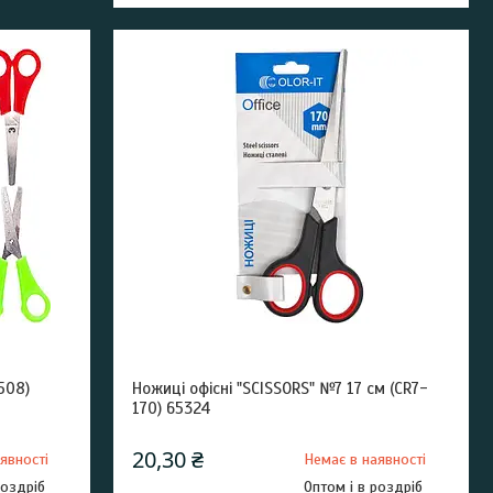
508)
Ножиці офісні "SCISSORS" №7 17 см (CR7-
170) 65324
20,30 ₴
явності
Немає в наявності
роздріб
Оптом і в роздріб