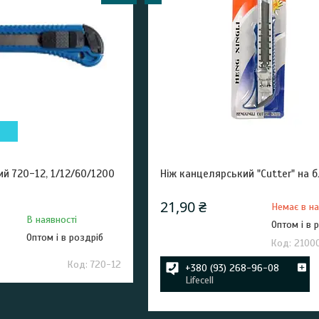
й 720-12, 1/12/60/1200
Ніж канцелярський "Cutter" на б
21,90 ₴
Немає в на
В наявності
Оптом і в 
Оптом і в роздріб
2100
720-12
+380 (93) 268-96-08
Lifecell