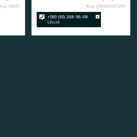
50435
6900000171707
+380 (93) 268-96-08
Lifecell