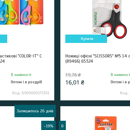
Купити
астикові "COLOR-IT" С
Ножиці офісні "SCISSORS" №5 14 
324
(89466) 65324
19,76 ₴
В наявності
В наявност
16,01 ₴
Оптом і в роздріб
Оптом і в 
6900000171301
Залишилось 26 днів
–19%
0