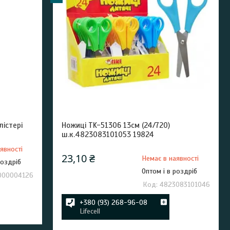
лістері
Ножиці TK-51306 13см (24/720)
ш.к.4823083101053 19824
явності
23,10 ₴
Немає в наявності
роздріб
Оптом і в роздріб
000004126
4823083101046
+380 (93) 268-96-08
Lifecell