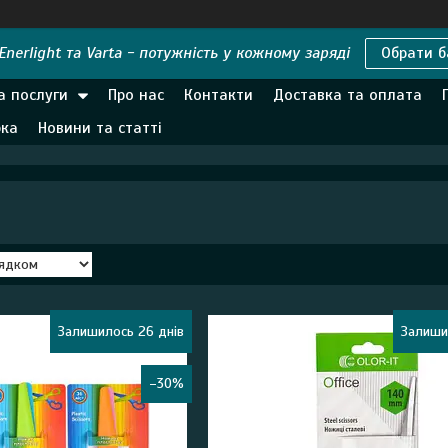
nerlight та Varta - потужність у кожному заряді
Обрати б
а послуги
Про нас
Контакти
Доставка та оплата
рка
Новини та статті
Залишилось 26 днів
Залиши
–30%