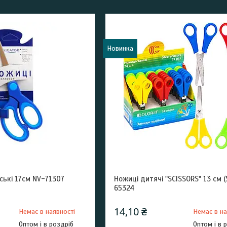
Новинка
ські 17см NV-71307
Ножиці дитячі "SCISSORS" 13 см (
65324
14,10 ₴
Немає в наявності
Немає в на
Оптом і в роздріб
Оптом і в 