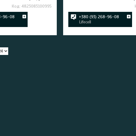
4823083100995
8-96-08
+380 (93) 268-96-08
Lifecell