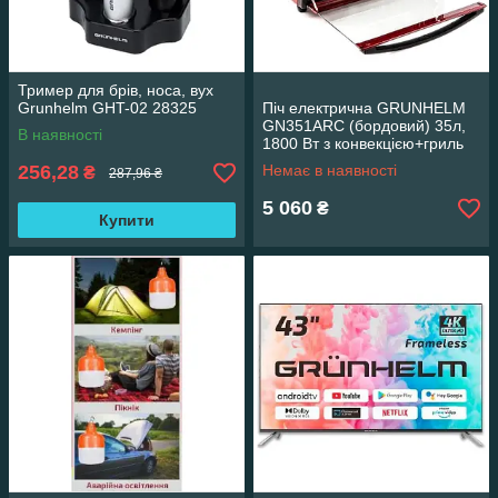
Тример для брів, носа, вух
Grunhelm GHT-02 28325
Піч електрична GRUNHELM
GN351ARC (бордовий) 35л,
В наявності
1800 Вт з конвекцією+гриль
256,28
Немає в наявності
₴
287,96 ₴
5 060
₴
Купити