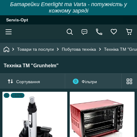
Батарейки Enerlight та Varta - потужність у
кожному заряді
Servis-Opt
Товари та послуги
Побутова техніка
Техніка ТМ "Gru
Техніка ТМ "Grunhelm"
Сортування
0
Фільтри
0
–11%