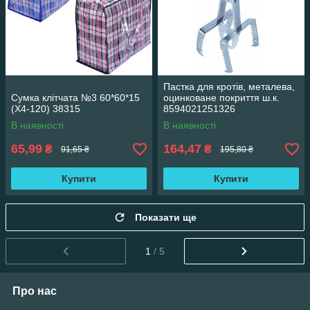
Пастка для кротів, металева,
Сумка клітчата №3 60*60*15
оцинковане покриття ш.к.
(X4-120) 38315
8594021251326
В наявності
В наявності
65,99
164,47
₴
₴
91,65 ₴
195,80 ₴
Купити
Купити
Показати ще
1
/ 5
Про нас