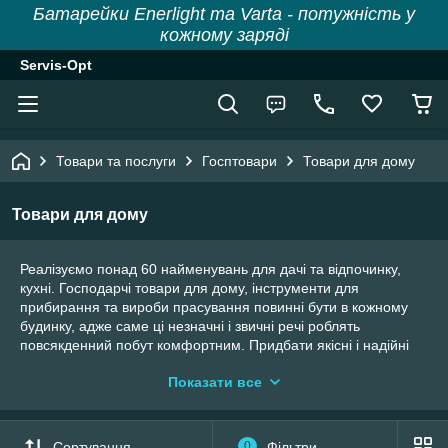
Батарейки Enerlight та Varta - потужність у
кожному заряді
Servis-Opt
Товари та послуги
Госптовари
Товари для дому
Товари для дому
Реалізуємо понад 60 найменувань для дачі та відпочинку,
кухні. Господарчі товари для дому, інструменти для
прибирання та вироби прасування повинні бути в кожному
будинку, адже саме ці незначні і звичні речі роблять
повсякденний побут комфортним. Придбати якісні і надійні
товари повсякденного використання можна в нашому
Показати все
інтернет-магазині з доставкою по всій території України.
Термін доставки інструментів та товарів для прасування,
прибирання, кухні в ваш регіон становить 1-3 робочих дні.
Сортування
0
Фільтри