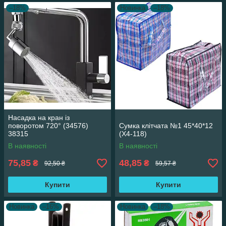
–18%
Новинка
–18%
Насадка на кран із
поворотом 720° (34576)
Сумка клітчата №1 45*40*12
38315
(X4-118)
В наявності
В наявності
75,85
48,85
₴
₴
92,50 ₴
59,57 ₴
Купити
Купити
Новинка
–16%
Новинка
–18%