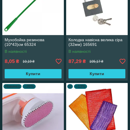
Мухобойка резинова
Колодка навісна велика сіра
(10*43)см 65324
(32мм) 165691
В наявності
В наявності
8,05
87,29
₴
₴
10,19 ₴
105,17 ₴
Купити
Купити
Новинка
–26%
0
–13%