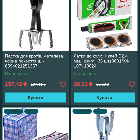
Пастка для кротів, металева,
Латки до коліс + клей D2.4
чорне покриття ш.к.
мм., круглі, 36 шт.(3601/X4-
8594021251357
107) 19824
В наявності
В наявності
157,42
28,93
₴
₴
187,41 ₴
35,28 ₴
Купити
Купити
Новинка
–28%
Новинка
–16%