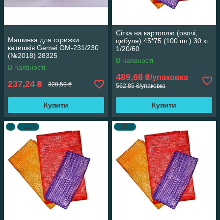
Сітка на картоплю (овочі,
Машинка для стрижки
цибуля) 45*75 (100 шт.) 30 кг.
катишків Gemei GM-231/230
1/20/60
(№2018) 28325
В наявності
В наявності
489,68
₴/упаковка
237,24
₴
320,59 ₴
562,85 ₴/упаковка
Купити
Купити
0
–12%
–20%