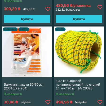
В наявності
480,56
₴/упаковка
300,29
₴
349,18 ₴
632,31 ₴/упаковка
Купити
Купити
Новинка
–18%
–15%
Фал кольоровий
Вакуумні пакети 50*60см.
поліпропіленовий, плетений
(23316/Х2-264)
14 мм.*20 м.; 1/5 28325
В наявності
В наявності
30,06
494,96
₴
₴
36,66 ₴
582,31 ₴