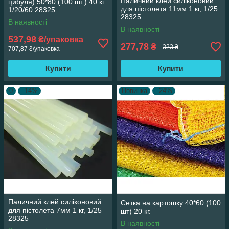
Паличний клей силіконовий
цибуля) 50*80 (100 шт.) 40 кг.
для пістолета 11мм 1 кг, 1/25
1/20/60 28325
28325
В наявності
В наявності
537,98
₴/упаковка
277,78
₴
323 ₴
707,87 ₴/упаковка
Купити
Купити
0
–14%
Новинка
–24%
Паличний клей силіконовий
Сетка на картошку 40*60 (100
для пістолета 7мм 1 кг, 1/25
шт) 20 кг.
28325
В наявності