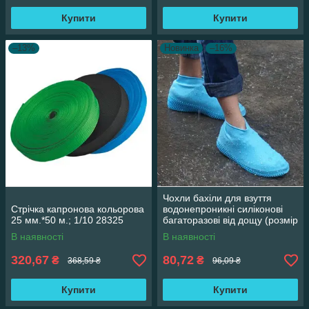
Купити
Купити
–13%
Новинка
–16%
Чохли бахіли для взуття
Стрічка капронова кольорова
водонепроникні силіконові
25 мм.*50 м.; 1/10 28325
багаторазові від дощу (розмір
L) (34564) 38315
В наявності
В наявності
320,67
80,72
₴
₴
368,59 ₴
96,09 ₴
Купити
Купити