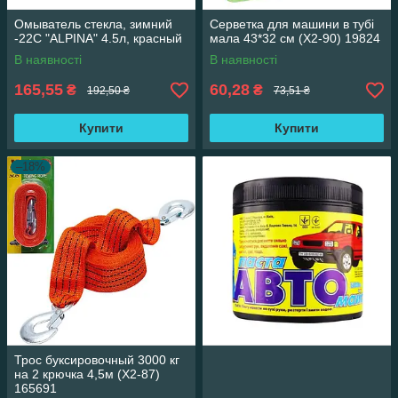
Омыватель стекла, зимний
Серветка для машини в тубі
-22С "ALPINA" 4.5л, красный
мала 43*32 см (X2-90) 19824
В наявності
В наявності
165,55
60,28
₴
₴
192,50 ₴
73,51 ₴
Купити
Купити
–18%
Трос буксировочный 3000 кг
на 2 крючка 4,5м (X2-87)
165691