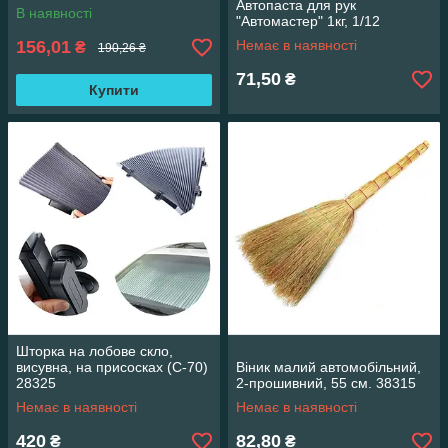
Автопаста для рук
В наявності
"Автомастер" 1кг, 1/12
156,01
Немає в наявності
₴
190,26 ₴
71,50
₴
Купити
Шторка на лобове скло,
висувна, на присосках (С-70)
Віник малий автомобільний,
28325
2-прошивний, 55 см. 38315
Немає в наявності
Немає в наявності
420
82,80
₴
₴