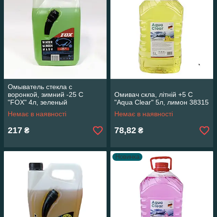
Омыватель стекла с
воронкой, зимний -25 С
Омивач скла, літній +5 С
"FOX" 4л, зеленый
"Aqua Clear" 5л, лимон 38315
Немає в наявності
Немає в наявності
217
78,82
₴
₴
Новинка