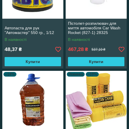
Пістолет-розпилювач для
Автопаста для рук
миття автомобіля Car Wash
"Автомастер" 550 гр., 1/12
Rocket (827-1) 28325
В наявності
В наявності
48,37
467,28
₴
₴
537,10 ₴
Купити
Купити
–14%
Новинка
–18%