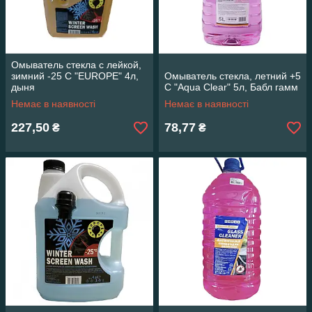
Омыватель стекла с лейкой,
зимний -25 С "EUROPE" 4л,
Омыватель стекла, летний +5
дыня
С "Aqua Clear" 5л, Бабл гамм
Немає в наявності
Немає в наявності
227,50
78,77
₴
₴