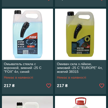
Омыватель стекла с
Омивач скла з лійкою,
воронкой, зимний -25 С
зимовий -25 С "EUROPE" 4л,
"FOX" 4л, синий
жовтий 38315
Немає в наявності
Немає в наявності
217
217
₴
₴