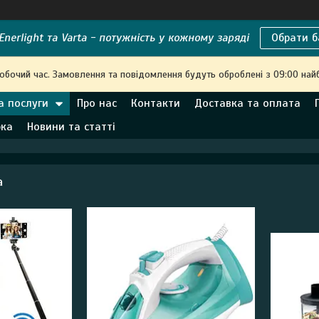
nerlight та Varta - потужність у кожному заряді
Обрати б
робочий час. Замовлення та повідомлення будуть оброблені з 09:00 най
а послуги
Про нас
Контакти
Доставка та оплата
рка
Новини та статті
а