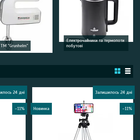
Електрочайники та термопоти
 ТМ "Grunhelm"
побутові
илось 24 дні
Залишилось 24 дні
–11%
Новинка
–11%