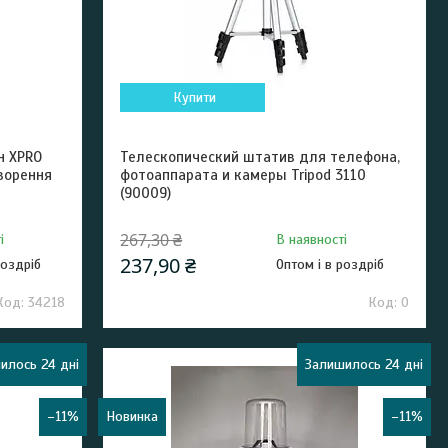
Купити
н XPRO
Телескопический штатив для телефона,
творення
фотоаппарата и камеры Tripod 3110
(90009)
267,30 ₴
і
В наявності
237,90 ₴
роздріб
Оптом і в роздріб
34218
0
илось 24 дні
Залишилось 24 дні
–11%
Новинка
–11%