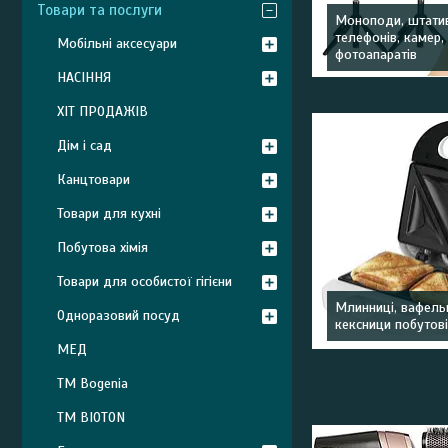
Товари та послуги
Моноподи, штати
телефонів, камер,
Мобільні аксесуари
фотоапаратів
НАСІННЯ
ХІТ ПРОДАЖІВ
Дім і сад
Канцтовари
Товари для кухні
Побутова хімія
Товари для особистої гігієни
Млинниці, вафель
Одноразовий посуд
кексници побутов
МЕД
ТМ Bogenia
ТМ BIOTON