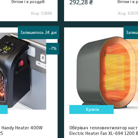
292,28 ₴
Оптом і в роздріб
Оптом і в 
51886
6957
Залишилось 24 дні
Залиш
–7%
Купити
ч Handy Heater 400W
Обігрівач тепловентилятор наст
25
Electric Heater Fan XL-694 1200 