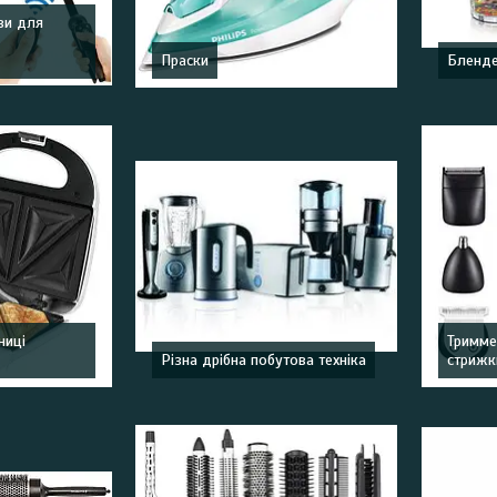
ви для
Праски
Бленд
ниці
Тримме
і
Різна дрібна побутова техніка
стрижк