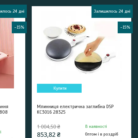
илось 24 дні
Залишилось 24 дні
–15%
–15%
Купити
ання
Млинниця електрична заглибна DSP
-808
KC3016 28325
1 004,50 ₴
В наявності
і
853,82 ₴
Оптом і в роздріб