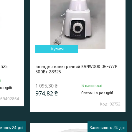
Купити
8325
Блендер електричний KANWOOD OG-777P
300Вт 28325
і
1 095,30 ₴
В наявності
роздріб
974,82 ₴
Оптом і в роздріб
069402864
92732
илось 24 дні
Залишилось 24 дні