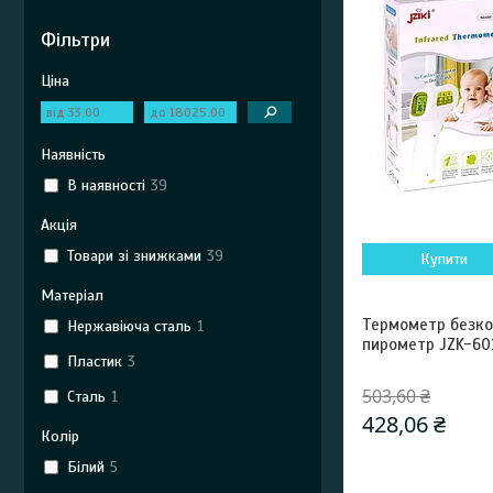
Фільтри
Ціна
Наявність
В наявності
39
Акція
Товари зі знижками
39
Купити
Матеріал
Термометр безко
Нержавіюча сталь
1
пирометр JZK-60
Пластик
3
503,60 ₴
Сталь
1
428,06 ₴
Колір
Білий
5