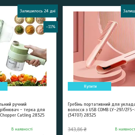
Залишилось 24 дні
Залиш
–11%
Купити
льний ручний
Гребінь портативний для уклад
рібнювач - терка для
волосся з USB COMB LY-297/ZFS
 Chopper Catling 28325
(34707) 28325
343,86 ₴
В наявності
В наявност