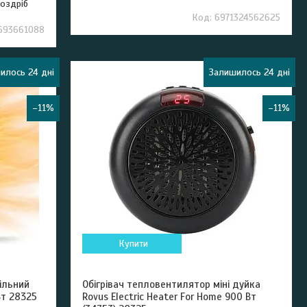
роздріб
6971324562625
693661088
илось 24 дні
Залишилось 24 дні
–11%
–11%
Купити
ільний
Обігрівач тепловентилятор міні дуйка
Вт 28325
Rovus Electric Heater For Home 900 Вт