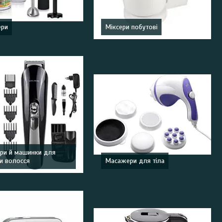
ери
Міксери побутові
ри й машинки для
и волосся
Масажери для тіла