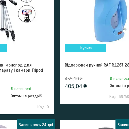
Купити
ив-монопод для
Відпарювач ручний RAF R.1267 2
арату і камери Tripod
455,10 ₴
В наявност
405,04 ₴
Оптом і в 
В наявності
Оптом і в роздріб
6975
0
Залишилось 24 дні
Залиш