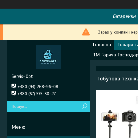
Батарейки E
Зараз у компанії не
Головна
Товари т
ТМ Гаряча Господа
Servis-Opt
Побутова технік
+380 (93) 268-96-08
+380 (67) 575-30-27