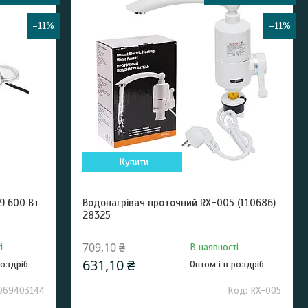
–11%
–11%
Купити
9 600 Вт
Водонагрівач проточний RX-005 (110686)
28325
709,10 ₴
і
В наявності
631,10 ₴
роздріб
Оптом і в роздріб
069403144
RX-005