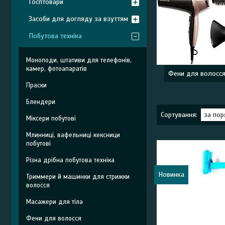
Госптовари
Засоби для догляду за взуттям
Побутова техніка
Моноподи, штативи для телефонів,
камер, фотоапаратів
Фени для волосс
Праски
Блендери
Міксери побутові
Млинниці, вафельниці кексници
побутові
Різна дрібна побутова техніка
Новинка
Триммери й машинки для стрижки
волосся
Масажери для тіла
Фени для волосся