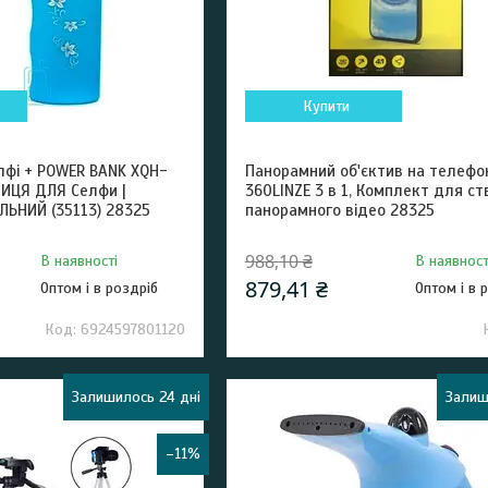
Купити
фі + POWER BANK XQH-
Панорамний об'єктив на телефо
ЛИЦЯ ДЛЯ Селфи |
360LINZE 3 в 1, Комплект для с
ЬНИЙ (35113) 28325
панорамного відео 28325
988,10 ₴
В наявності
В наявност
879,41 ₴
Оптом і в роздріб
Оптом і в 
6924597801120
Залишилось 24 дні
Залиш
–11%