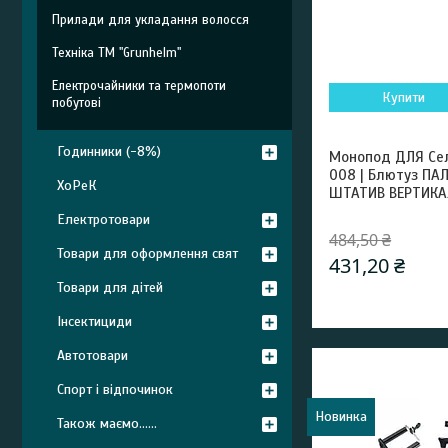
Прилади для укладання волосся
Техніка ТМ "Grunhelm"
Електрочайники та термопоти
Купити
побутові
Годинники (-8%)
Монопод ДЛЯ Сел
008 | Блютуз ПА
ХоРеК
ШТАТИВ ВЕРТИКАЛ
Електротовари
484,50 ₴
Товари для оформлення свят
431,20 ₴
Товари для дітей
Інсектициди
Автотовари
Спорт і відпочинок
Новинка
Також маємо......