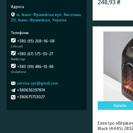
248,93 ₴
м. Івано-Франківськ вул. Височана,
20, Івано-Франківськ, Україна
+380 (93) 268-96-08
Lifecell
+380 (67) 575-30-27
Київстар
+380 (99) 486-91-86
Vodafone
servise.opt@gmail.com
+380636197874
+380675753027
Купити
Електро обігріва
Black (4445) 283