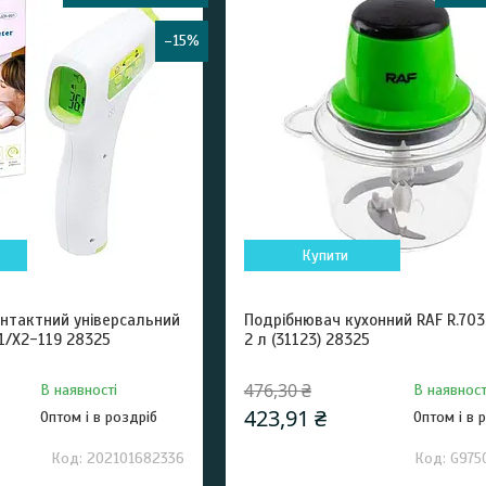
–15%
Купити
нтактний універсальний
Подрібнювач кухонний RAF R.703
1/X2-119 28325
2 л (31123) 28325
476,30 ₴
В наявності
В наявност
423,91 ₴
Оптом і в роздріб
Оптом і в 
202101682336
G975