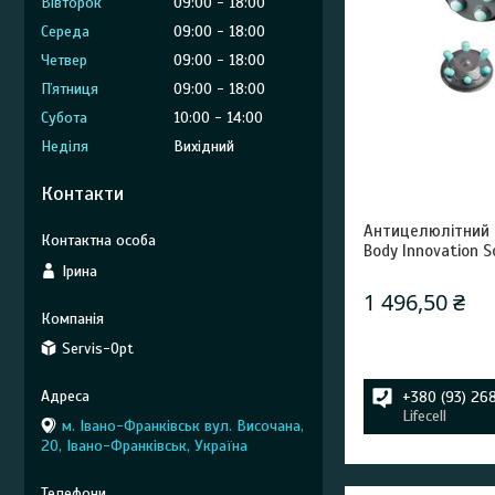
Вівторок
09:00
18:00
Середа
09:00
18:00
Четвер
09:00
18:00
Пʼятниця
09:00
18:00
Субота
10:00
14:00
Неділя
Вихідний
Контакти
Антицелюлітний 
Body Innovation S
Ірина
1 496,50 ₴
Servis-Opt
+380 (93) 26
Lifecell
м. Івано-Франківськ вул. Височана,
20, Івано-Франківськ, Україна