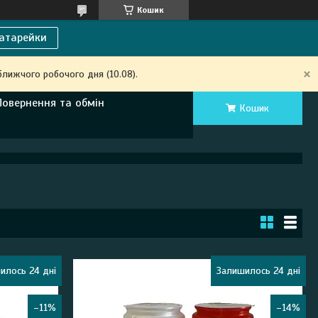
Кошик
атарейки
ближчого робочого дня (10.08).
Повернення та обмін
Кошик
илось 24 дні
Залишилось 24 дні
–11%
–14%