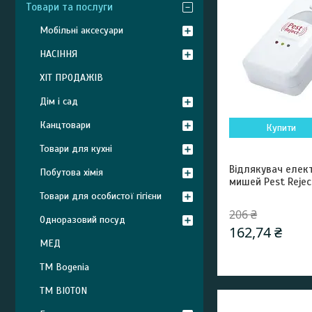
Товари та послуги
Мобільні аксесуари
НАСІННЯ
ХІТ ПРОДАЖІВ
Дім і сад
Канцтовари
Купити
Товари для кухні
Відлякувач елект
Побутова хімія
мишей Pest Rejec
Товари для особистої гігієни
206 ₴
Одноразовий посуд
162,74 ₴
МЕД
ТМ Bogenia
ТМ BIOTON