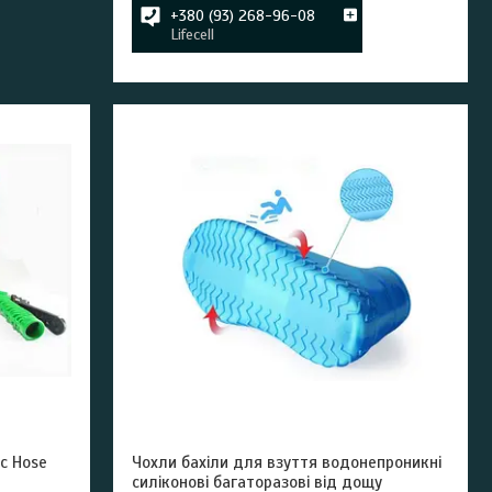
+380 (93) 268-96-08
Lifecell
c Hose
Чохли бахіли для взуття водонепроникні
силіконові багаторазові від дощу