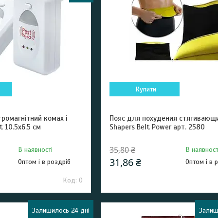
Купити
ромагнітний комах і
Пояс для похудения стягивающ
t 10.5х6.5 см
Shapers Belt Power арт. 2580
35,80 ₴
В наявності
В наявност
31,86 ₴
Оптом і в роздріб
Оптом і в 
0
Залишилось 24 дні
Залиш