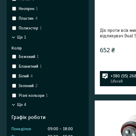
Неопрен
1
Пластик
4
Полиэстер
1
Діє проти всіх ми
відлякувач Dual S
Ще 1
Колір
652 ₴
Бежевий
1
Блакитний
1
Білий
4
+380 (93) 26
Lifecell
Зелений
2
Різні кольори
1
Ще 4
Графік роботи
Понеділок
09:00
18:00