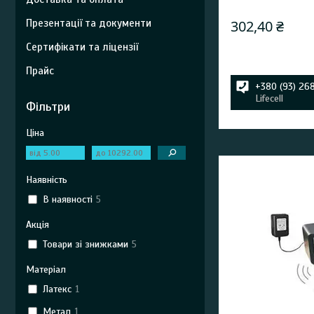
Презентації та документи
302,40 ₴
Сертифікати та ліцензії
Прайс
+380 (93) 26
Lifecell
Фільтри
Ціна
Наявність
В наявності
5
Акція
Товари зі знижками
5
Матеріал
Латекс
1
Метал
1