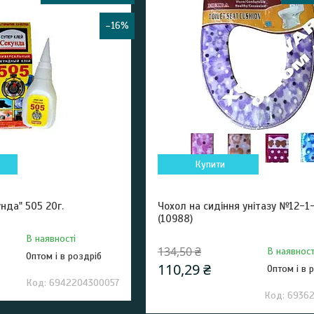
–16%
Купити
нда" 505 20г.
Чохол на сидіння унітазу №12-1
(10988)
В наявності
134,50 ₴
В наявност
Оптом і в роздріб
110,29 ₴
Оптом і в 
6942204300057
6936