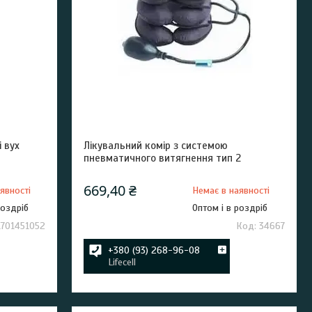
 вух
Лікувальний комір з системою
пневматичного витягнення тип 2
669,40 ₴
явності
Немає в наявності
роздріб
Оптом і в роздріб
1701451052
34667
+380 (93) 268-96-08
Lifecell