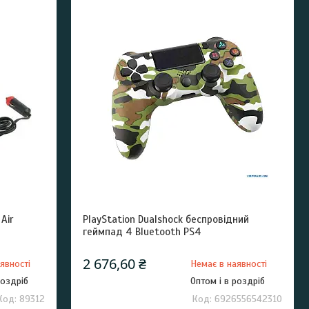
Air
PlayStation Dualshock беспровідний
геймпад 4 Bluetooth PS4
2 676,60 ₴
явності
Немає в наявності
роздріб
Оптом і в роздріб
89312
6926556542310