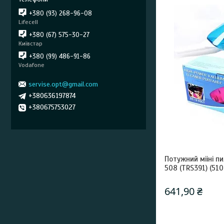
+380 (93) 268-96-08
Lifecell
+380 (67) 575-30-27
Київстар
+380 (99) 486-91-86
Vodafone
servise.opt@gmail.com
+380636197874
+380675753027
Потужний мііні п
508 (TRS391) (51
641,90 ₴