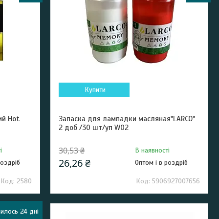
Купити
ий Hot
Запаска для лампадки масляная"LARCO"
2 доб /30 шт/уп W02
30,53 ₴
і
В наявності
26,26 ₴
роздріб
Оптом і в роздріб
2580
5906927007656
илось 24 дні