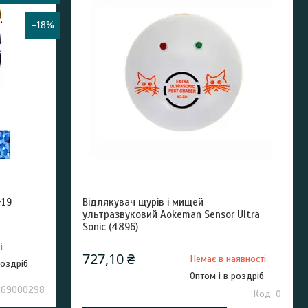
–18%
-19
Відлякувач щурів і мищей
ультразвуковий Aokeman Sensor Ultra
Sonic (4896)
і
727,10 ₴
Немає в наявності
роздріб
Оптом і в роздріб
269000298
0