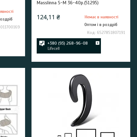
Masslinna S-M 36-40р.(51295)
явності
124,11 ₴
Немає в наявності
роздріб
Оптом і в роздріб
3011700169
6527851807191
+380 (93) 268-96-08
Lifecell