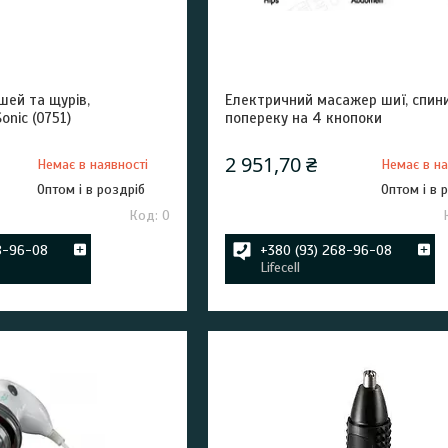
шей та щурів,
Електричний масажер шиї, спини
onic (0751)
попереку на 4 кнопоки
2 951,70 ₴
Немає в наявності
Немає в на
Оптом і в роздріб
Оптом і в 
0
8-96-08
+380 (93) 268-96-08
Lifecell