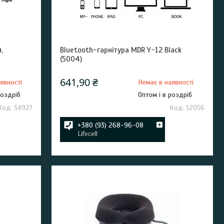
,
Bluetooth-гарнітура MDR Y-12 Black
(5004)
641,90 ₴
явності
Немає в наявності
роздріб
Оптом і в роздріб
34927
12056
+380 (93) 268-96-08
Lifecell