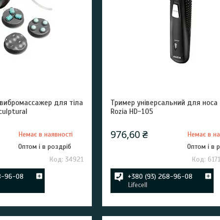
вибромассажер для тіла
Тример універсальний для носа і
culptural
Rozia HD-105
976,60 ₴
Немає в наявності
Немає в на
Оптом і в роздріб
Оптом і в 
34921
617
8-96-08
+380 (93) 268-96-08
Lifecell