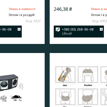
246,38 ₴
Немає в наявності
Немає в на
Оптом і в роздріб
Оптом і в 
4327
695
8-96-08
+380 (93) 268-96-08
Lifecell