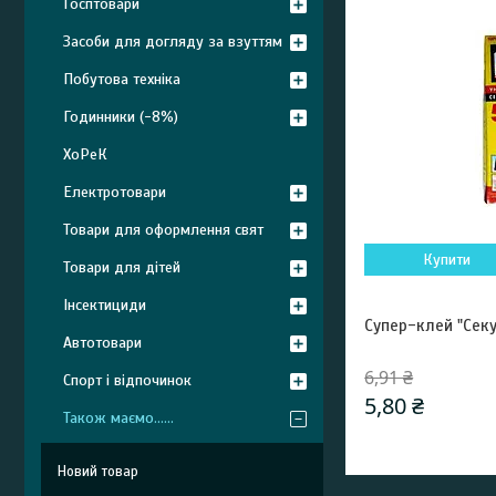
Госптовари
Засоби для догляду за взуттям
Побутова техніка
Годинники (-8%)
ХоРеК
Електротовари
Товари для оформлення свят
Купити
Товари для дітей
Інсектициди
Супер-клей "Секу
Автотовари
6,91 ₴
Спорт і відпочинок
5,80 ₴
Також маємо......
Новий товар