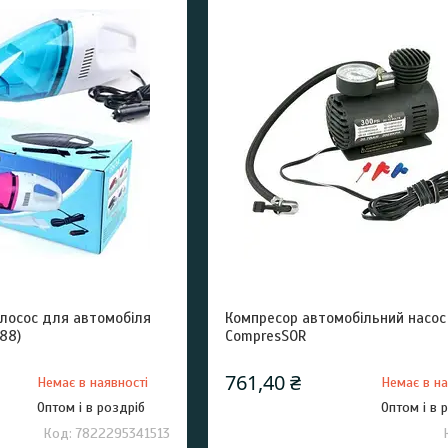
илосос для автомобіля
Компресор автомобільний насос 
088)
CompresSOR
761,40 ₴
Немає в наявності
Немає в на
Оптом і в роздріб
Оптом і в 
7822295341513