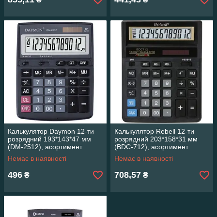
Калькулятор Daymon 12-ти
Калькулятор Rebell 12-ти
розрядний 193*143*47 мм
розрядний 203*158*31 мм
(DМ-2512), асортимент
(BDC-712), асортимент
28325
Немає в наявності
Немає в наявності
496
708,57
₴
₴