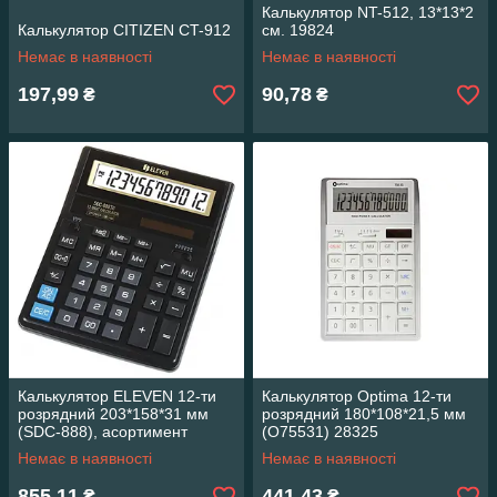
Калькулятор NT-512, 13*13*2
Калькулятор CITIZEN CT-912
см. 19824
Немає в наявності
Немає в наявності
197,99
90,78
₴
₴
Калькулятор ELEVEN 12-ти
Калькулятор Optima 12-ти
розрядний 203*158*31 мм
розрядний 180*108*21,5 мм
(SDC-888), асортимент
(O75531) 28325
28325
Немає в наявності
Немає в наявності
855,11
441,43
₴
₴