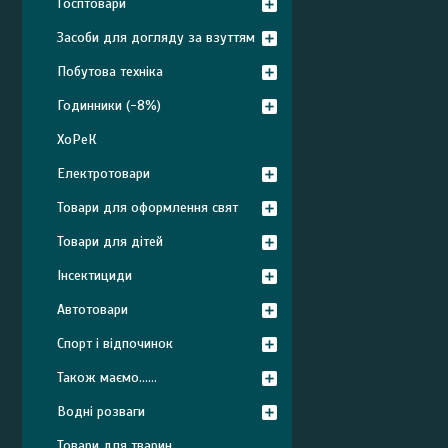
Госптовари
Засоби для догляду за взуттям
Побутова техніка
Годинники (-8%)
ХоРеК
Електротовари
Товари для оформлення свят
Товари для дітей
Інсектициди
Автотовари
Спорт і відпочинок
Також маємо......
Водні розваги
Товари для тварин