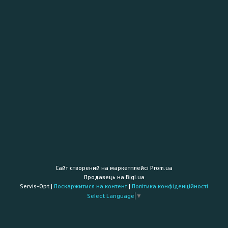
Сайт створений на маркетплейсі
Prom.ua
Продавець на Bigl.ua
Servis-Opt |
Поскаржитися на контент
|
Політика конфіденційності
Select Language
▼