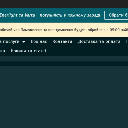
nerlight та Varta - потужність у кожному заряді
Обрати б
робочий час. Замовлення та повідомлення будуть оброблені з 09:00 най
а послуги
Про нас
Контакти
Доставка та оплата
рка
Новини та статті