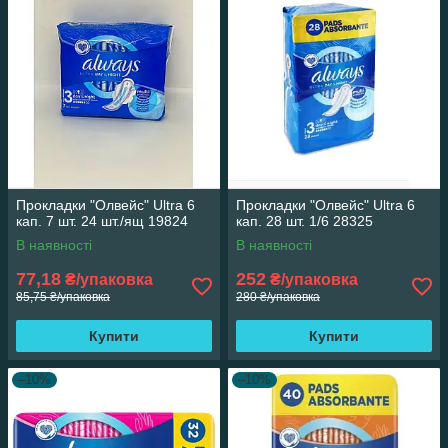
увеличенной зоной для поглощения. Это исключает
возможность подтекания, даже если женщина активно
двигается во сне. Все виды изделий доступны в упаковках
малого и большого объема. Товары реализуются оптом и в
розницу по самой выгодной стоимости. Отличные цены и
стабильно высокое качество продукции.
Прокладки "Олвейс" Ultra 6
Прокладки "Олвейс" Ultra 6
кап. 7 шт. 24 шт./ящ 19824
кап. 28 шт. 1/6 28325
В наявності
В наявності
77,18
252
₴/упаковка
₴/упаковка
85,75 ₴/упаковка
280 ₴/упаковка
Купити
Купити
–10%
–10%