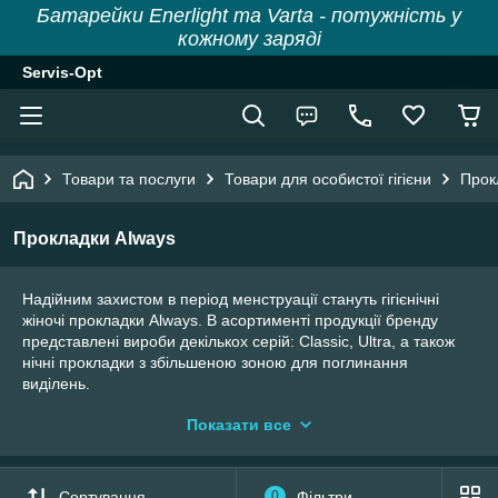
Батарейки Enerlight та Varta - потужність у
кожному заряді
Servis-Opt
Товари та послуги
Товари для особистої гігієни
Прок
Прокладки Always
Надійним захистом в період менструації стануть гігієнічні
жіночі прокладки Always. В асортименті продукції бренду
представлені вироби декількох серій: Classic, Ultra, а також
нічні прокладки з збільшеною зоною для поглинання
виділень.
Варто відзначити, що вироби цього виробника відрізняються
Показати все
популярністю і затребуваністю серед дівчат та жінок різних
вікових категорій. Жіночі гігієнічні прокладки Always Ultra,
Classic і нічні відрізняються прекрасним співвідношенням
Сортування
0
Фільтри