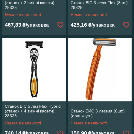
(станок + 2 змінні касети)
Станок ВІС 3 леза Flex (8шт.)
28325
28325
Немає в наявності
Немає в наявності
467,83
425,16
₴/упаковка
₴/упаковка
Станок ВІС 5 лез Flex Hybrid
(станок + 4 змінні касети)
Станок БИС 3 лезвия (6шт.)
28325
(оранж уп.)
Немає в наявності
Немає в наявності
740,14
150,90
₴/упаковка
₴/упаковка