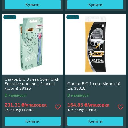
Купити
Купити
–11%
–11%
Станок BIC 3 леза Soleil Click
Sensitive (станок + 2 змінні
Станок ВІС 1 лезо Метал 10
касети) 28325
шт. 38315
В наявності
В наявності
231,31
164,85
₴/упаковка
₴/упаковка
259,90 ₴/упаковка
185,22 ₴/упаковка
Купити
Купити