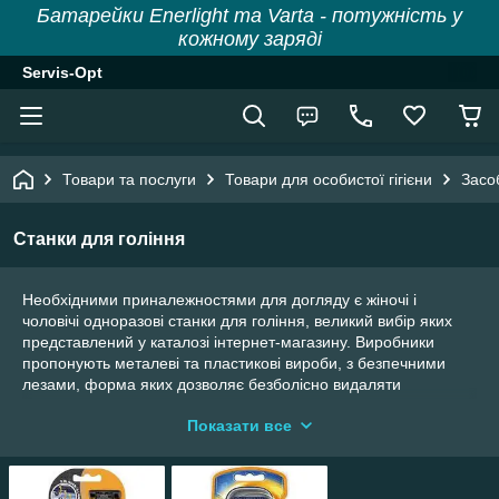
Батарейки Enerlight та Varta - потужність у
кожному заряді
Servis-Opt
Товари та послуги
Товари для особистої гігієни
Засо
Станки для гоління
Необхідними приналежностями для догляду є жіночі і
чоловічі одноразові станки для гоління, великий вибір яких
представлений у каталозі інтернет-магазину. Виробники
пропонують металеві та пластикові вироби, з безпечними
лезами, форма яких дозволяє безболісно видаляти
небажане волосся.
Показати все
Продукція брендів Gillette, Arko, Max, Bic відрізняється
високою якістю, а також високою ефективністю, що дозволяє
зробити процес менш травматичним для шкіри, особливо для