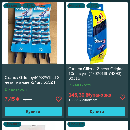
Новинка
–16%
Новинка
–12%
Станок Gillette 2 леза Original
10шт.в уп. (7702018874293)
Станок Gillettey/MAX/WEILI 2
38315
леза планшет/24шт. 65324
В наявності
В наявності
146,30
₴/упаковка
7,45
₴
8,87 ₴
166,25 ₴/упаковка
Купити
Купити
Новинка
Новинка