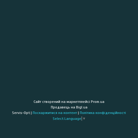
Сайт створений на маркетплейсі
Prom.ua
Продавець на Bigl.ua
Servis-Opt |
Поскаржитися на контент
|
Політика конфіденційності
Select Language
▼