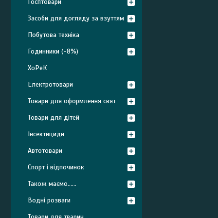
Госптовари
Засоби для догляду за взуттям
Побутова техніка
Годинники (-8%)
ХоРеК
Електротовари
Товари для оформлення свят
Товари для дітей
Інсектициди
Автотовари
Спорт і відпочинок
Також маємо......
Водні розваги
Товари для тварин