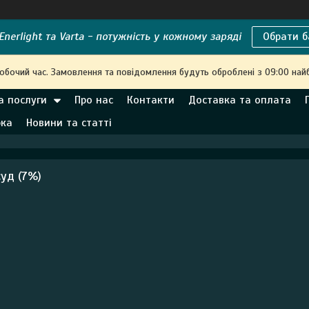
nerlight та Varta - потужність у кожному заряді
Обрати б
робочий час. Замовлення та повідомлення будуть оброблені з 09:00 най
а послуги
Про нас
Контакти
Доставка та оплата
рка
Новини та статті
уд (7%)