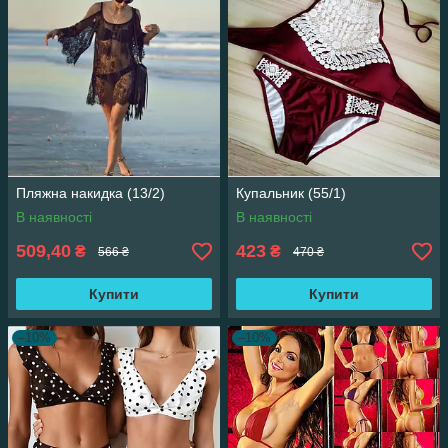
Пляжна накидка (13/2)
Купальник (55/1)
В наявності
В наявності
509,40
423
₴
₴
566 ₴
470 ₴
Купити
Купити
–10%
–10%