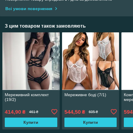
Всі умови повернення
З цим товаром також замовляють
Мереживний комплект
Мереживне боді (7/1)
Комп
(19/2)
мере
414,90
544,50
594
₴
₴
461 ₴
605 ₴
Купити
Купити