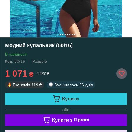
Модний купальник (50/16)
В наявності
Код: 50/16
Роздріб
1 071
₴
1 190 ₴
Економія
119 ₴
Залишилось
26 днів
Купити
або
Купити з