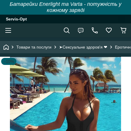
Батарейки Enerlight та Varta - потужність у
кожному заряді
Servis-Opt
Товари та послуги
➤Сексуальне здоров'я ❤
Еротичн
–10%