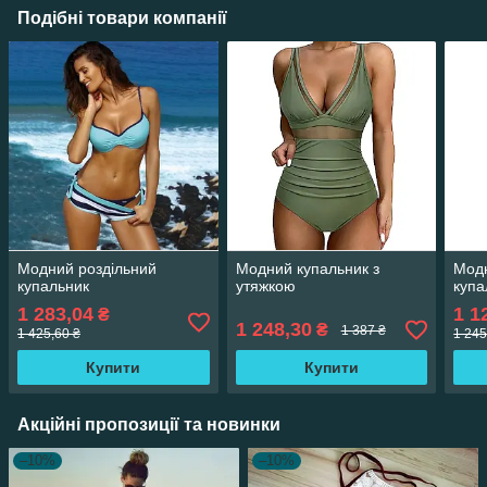
Подібні товари компанії
Модний роздільний
Модний купальник з
Модн
купальник
утяжкою
купа
1 283,04
1 1
₴
1 248,30
₴
1 387 ₴
1 425,60 ₴
1 245
Купити
Купити
Акційні пропозиції та новинки
–10%
–10%