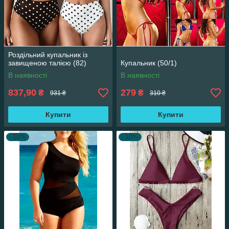
Роздільний купальник із
завищеною талією (82)
Купальник (50/1)
В наявності
В наявності
837,90
279
₴
₴
931 ₴
310 ₴
Купити
Купити
–10%
–10%