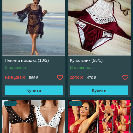
Пляжна накидка (13/2)
Купальник (55/1)
В наявності
В наявності
509,40
423
₴
₴
566 ₴
470 ₴
Купити
Купити
–10%
–10%