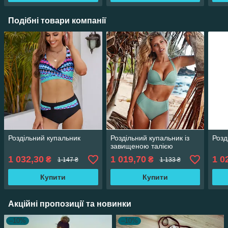
Подібні товари компанії
Роздільний купальник
Роздільний купальник із
Розд
завищеною талією
1 032,30
1 019,70
1 0
₴
₴
1 147 ₴
1 133 ₴
Купити
Купити
Акційні пропозиції та новинки
–10%
–10%