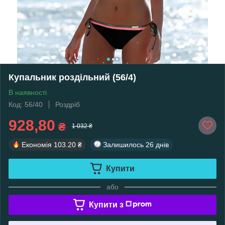
Купальник роздільний (56/4)
В наявності
Код: 56/40
Роздріб
928,80
₴
1 032 ₴
Економія
103.20 ₴
Залишилось
26 днів
Купити
або
Купити з