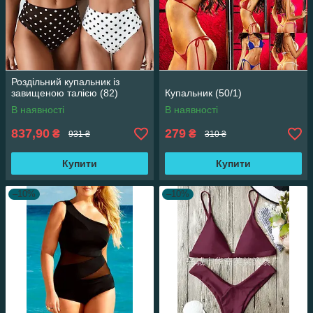
Роздільний купальник із
завищеною талією (82)
Купальник (50/1)
В наявності
В наявності
837,90
279
₴
₴
931 ₴
310 ₴
Купити
Купити
–10%
–10%