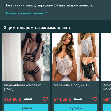
Повернення товару впродовж 14 днів за домовленістю
Всі умови повернення
З цим товаром також замовляють
Мереживний комплект
Мереживне боді (7/1)
Комп
(19/2)
мере
414,90
544,50
594
₴
₴
461 ₴
605 ₴
Купити
Купити