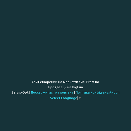
Сайт створений на маркетплейсі
Prom.ua
Продавець на Bigl.ua
Servis-Opt |
Поскаржитися на контент
|
Політика конфіденційності
Select Language
▼