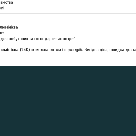
иємства
влі
алюмінієва
шт.
 для побутових та господарських потреб
юмінієва (150) м
можна оптом і в роздріб. Вигідна ціна, швидка достав