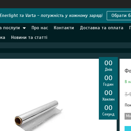
nerlight та Varta - потужність у кожному заряді
Обрати б
а послуги
Про нас
Контакти
Доставка та оплата
рка
Новини та статті
0
0
Днів
Фо
0
0
В н
Годин
0
0
34
Хвилин
Пок
0
0
Секунд
Мі