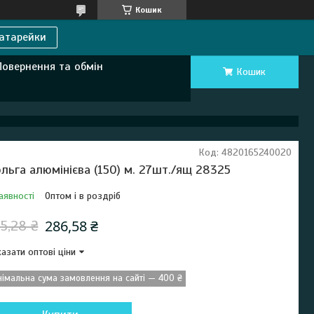
Кошик
атарейки
Повернення та обмін
Кошик
Код:
4820165240020
льга алюмінієва (150) м. 27шт./ящ 28325
аявності
Оптом і в роздріб
286,58 ₴
5,28 ₴
азати оптові ціни
німальна сума замовлення на сайті — 400 ₴