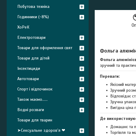
Побутова техніка
Годинники (-8%)
О
ХоРеК
Електротовари
Товари для оформлення свят
Фольга алюміні
Товари для дітей
Фольга алюмінієв
зручний та практичн
Інсектициди
Переваги:
Автотовари
Якісний мате
Спорт і відпочинок
Зручний розм
Відповідає ст
Також маємо......
Зручна упако
Вигідна ціна 
Водні розваги
Де використовую
Товари для тварин
Домашнє та п
➤Сексуальне здоров'я ❤
Торгівля та м