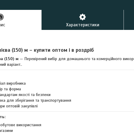
пис
Характеристики
єва (150) м – купити оптом і в роздріб
а (150) м
— Перевірений вибір для домашнього та комерційного викори
ий варіант..
ріал виробника
ір та форма
андартам якості та безпеки
вка для зберігання та транспортування
при оптовій закупівлі
ть:
обутове використання
агазини