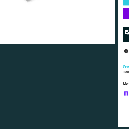
пов
У к
буд