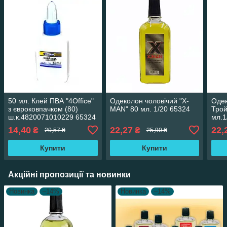
50 мл. Клей ПВА "4Office"
Одеколон чоловічий "Х-
Одек
з євроковпачком (80)
MAN" 80 мл. 1/20 65324
Трой
ш.к.4820071010229 65324
мл.1
14,40
22,27
22,
₴
₴
20,57 ₴
25,90 ₴
Купити
Купити
Акційні пропозиції та новинки
Новинка
–14%
Новинка
–14%