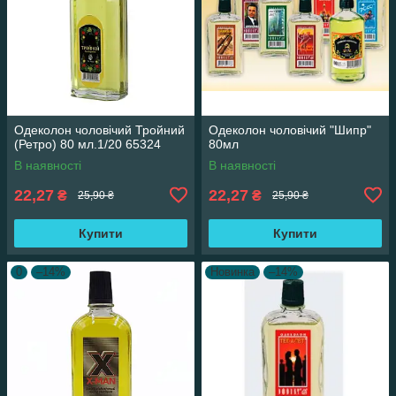
Одеколон чоловічий Тройний
Одеколон чоловічий "Шипр"
(Ретро) 80 мл.1/20 65324
80мл
В наявності
В наявності
22,27
22,27
₴
₴
25,90 ₴
25,90 ₴
Купити
Купити
0
–14%
Новинка
–14%