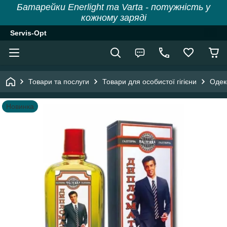
Батарейки Enerlight та Varta - потужність у
кожному заряді
Servis-Opt
Товари та послуги
Товари для особистої гігієни
Одек
Новинка