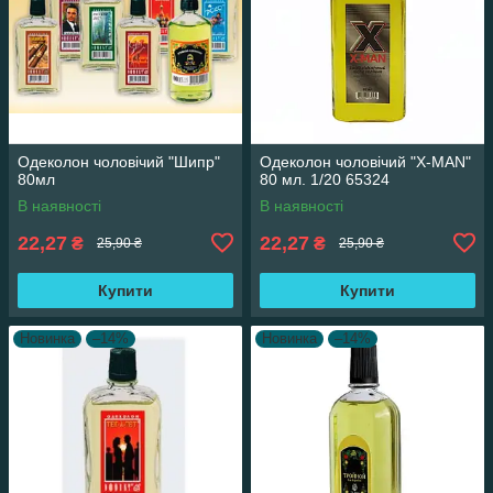
Одеколон чоловічий "Шипр"
Одеколон чоловічий "Х-MAN"
80мл
80 мл. 1/20 65324
В наявності
В наявності
22,27
22,27
₴
₴
25,90 ₴
25,90 ₴
Купити
Купити
Новинка
–14%
Новинка
–14%