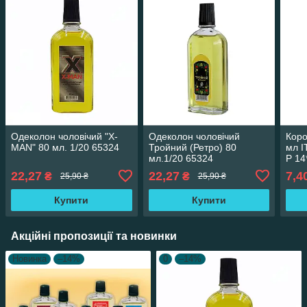
Одеколон чоловічий "Х-
Одеколон чоловічий
Коро
MAN" 80 мл. 1/20 65324
Тройний (Ретро) 80
мл I
мл.1/20 65324
Р 14
5,4*
22,27
22,27
7,4
₴
₴
25,90 ₴
25,90 ₴
653
Купити
Купити
Акційні пропозиції та новинки
Новинка
–14%
0
–14%