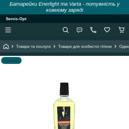
Батарейки Enerlight та Varta - потужність у
кожному заряді
Servis-Opt
Товари та послуги
Товари для особистої гігієни
Одек
Новинка