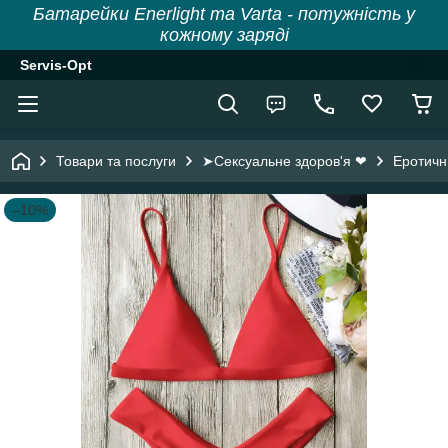
Батарейки Enerlight та Varta - потужність у
кожному заряді
Servis-Opt
Товари та послуги
➤Сексуальне здоров'я ❤
Еротичн
–10%