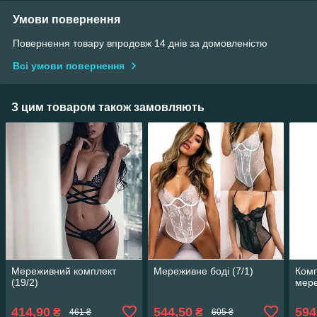
Умови повернення
Повернення товару впродовж 14 днів за домовленістю
Всі умови повернення
З цим товаром також замовляють
Мереживний комплект
Мереживне боді (7/1)
Комп
(19/2)
мере
414,90
544,50
594
₴
₴
461 ₴
605 ₴