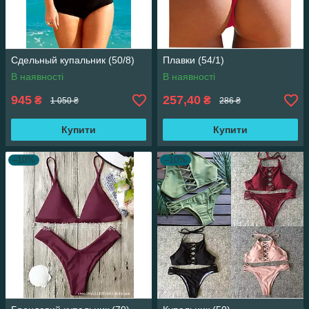
Сдельный купальник (50/8)
Плавки (54/1)
В наявності
В наявності
945
257,40
₴
₴
1 050 ₴
286 ₴
Купити
Купити
–10%
–10%