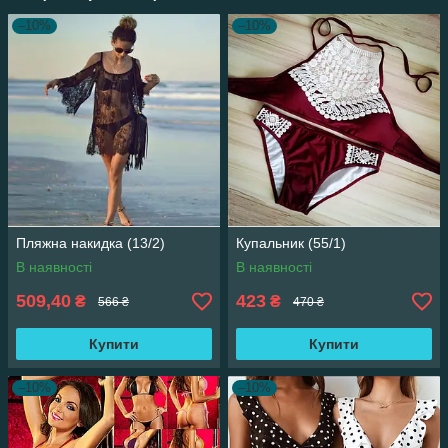
–10%
–10%
Пляжна накидка (13/2)
Купальник (55/1)
В наявності
В наявності
509,40
423
₴
₴
566 ₴
470 ₴
Купити
Купити
–10%
–10%