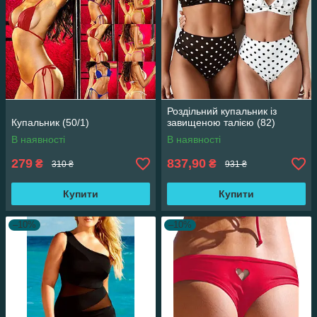
Роздільний купальник із
Купальник (50/1)
завищеною талією (82)
В наявності
В наявності
279
837,90
₴
₴
310 ₴
931 ₴
Купити
Купити
–10%
–10%