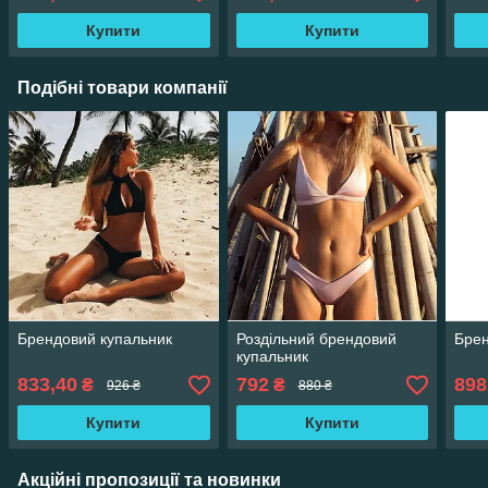
Купити
Купити
Подібні товари компанії
Брендовий купальник
Роздільний брендовий
Брен
купальник
833,40
792
898
₴
₴
926 ₴
880 ₴
Купити
Купити
Акційні пропозиції та новинки