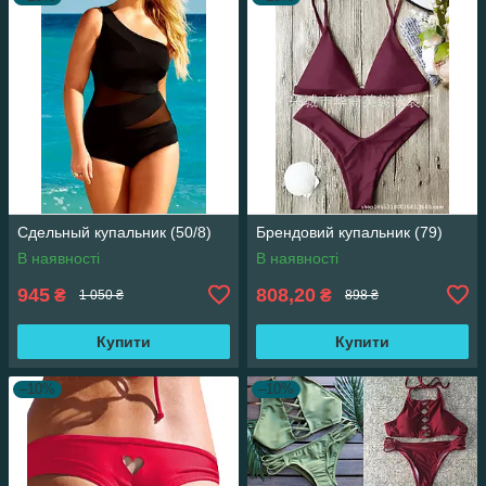
Сдельный купальник (50/8)
Брендовий купальник (79)
В наявності
В наявності
945
808,20
₴
₴
1 050 ₴
898 ₴
Купити
Купити
–10%
–10%