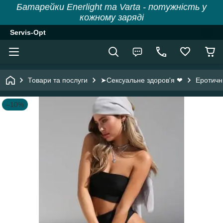
Батарейки Enerlight та Varta - потужність у
кожному заряді
Servis-Opt
Товари та послуги
➤Сексуальне здоров'я ❤
Еротичн
–10%