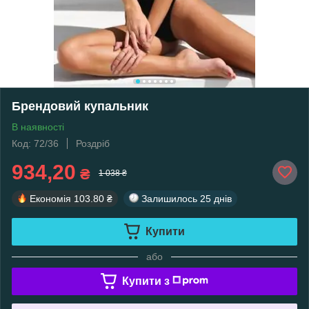
Брендовий купальник
В наявності
Код: 72/36
Роздріб
934,20
₴
1 038 ₴
Економія
103.80 ₴
Залишилось
25 днів
Купити
або
Купити з