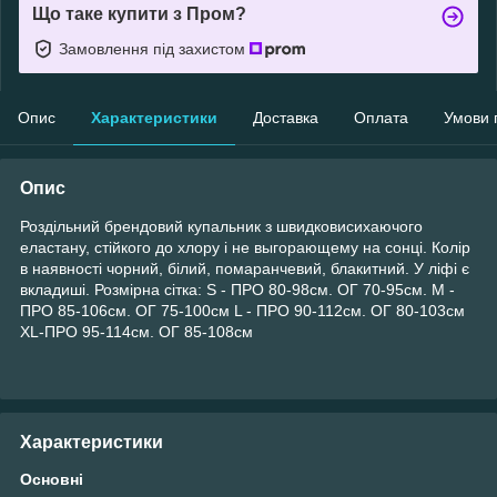
Що таке купити з Пром?
Замовлення під захистом
Опис
Характеристики
Доставка
Оплата
Умови 
Опис
Роздільний брендовий купальник з швидковисихаючого
еластану, стійкого до хлору і не выгорающему на сонці. Колір
в наявності чорний, білий, помаранчевий, блакитний. У ліфі є
вкладиші. Розмірна сітка: S - ПРО 80-98см. ОГ 70-95см. M -
ПРО 85-106см. ОГ 75-100см L - ПРО 90-112см. ОГ 80-103см
XL-ПРО 95-114см. ОГ 85-108см
Характеристики
Основні