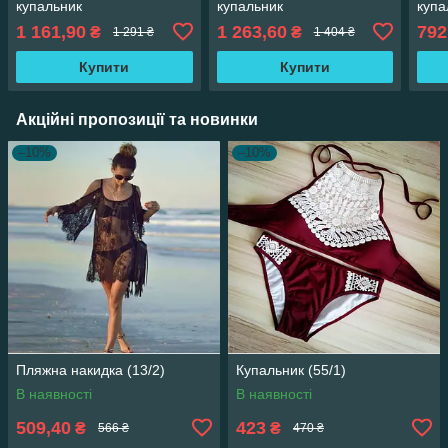
купальник
купальник
купа
1 161,90
1 263,60
792
₴
₴
1 291 ₴
1 404 ₴
Купити
Купити
Акційні пропозиції та новинки
–10%
–10%
Пляжна накидка (13/2)
Купальник (55/1)
В наявності
В наявності
509,40
423
₴
₴
566 ₴
470 ₴