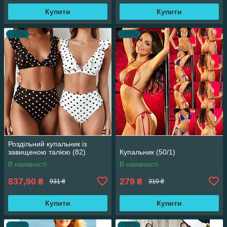
Купити
Купити
–10%
–10%
Роздільний купальник із
завищеною талією (82)
Купальник (50/1)
В наявності
В наявності
837,90
279
₴
₴
931 ₴
310 ₴
Купити
Купити
–10%
–10%