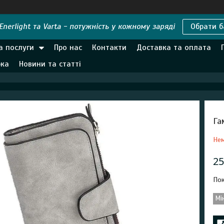
nerlight та Varta - потужність у кожному заряді
Обрати б
а послуги
Про нас
Контакти
Доставка та оплата
рка
Новини та статті
Га
Нем
25
Пок
Мі