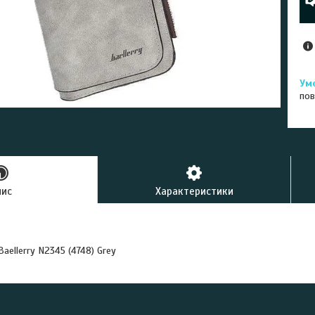
пов
пис
Характеристики
aellerry N2345 (4748) Grey