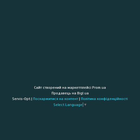
Сайт створений на маркетплейсі
Prom.ua
Продавець на Bigl.ua
Servis-Opt |
Поскаржитися на контент
|
Політика конфіденційності
Select Language
▼