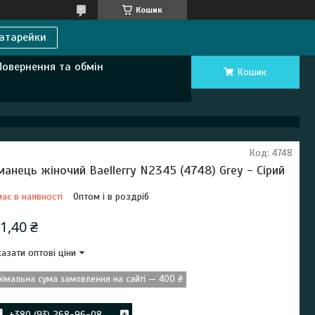
Кошик
атарейки
Повернення та обмін
Кошик
Код:
4748
манець жіночий Baellerry N2345 (4748) Grey - Сірий
ає в наявності
Оптом і в роздріб
1,40 ₴
азати оптові ціни
німальна сума замовлення на сайті — 400 ₴
+380 (93) 268-96-08