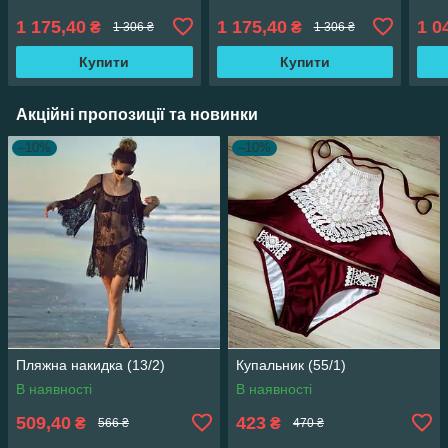
1 175,40
1 175,40
1 0
₴
₴
1 306 ₴
1 306 ₴
Купити
Купити
Акційні пропозиції та новинки
–10%
–10%
Пляжна накидка (13/2)
Купальник (55/1)
В наявності
В наявності
509,40
423
₴
₴
566 ₴
470 ₴