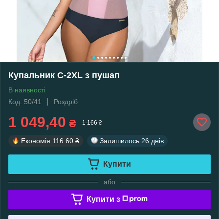
Купальник С-2ХL з пушап
В наявності
Код: 50/41
Роздріб
1 049,40
₴
1 166 ₴
Економія
116.60 ₴
Залишилось
26 днів
Купити
або
Купити з