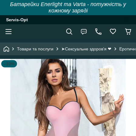
Батарейки Enerlight та Varta - потужність у
кожному заряді
Servis-Opt
Товари та послуги
➤Сексуальне здоров'я ❤
Еротичн
–10%