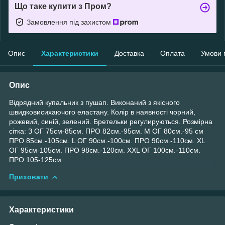
Що таке купити з Пром?
Замовлення під захистом
Опис
Характеристики
Доставка
Оплата
Умови 
Опис
Відрядний купальник з пушап. Виконаний з якісного
швидковисихаючого еластану. Колір в наявності чорний,
рожевий, синій, зелений. Бретельки регулируються. Розмірна
сітка: З ОГ 75см-85см. ПРО 82см.-95см. М ОГ 80см.-95 см
ПРО 85см.-105см. L ОГ 90см.-100см. ПРО 90см.-110см. XL
ОГ 95см-105см. ПРО 98см.-120см. XXL ОГ 100см.-110см.
ПРО 105-125см.
Приховати
Характеристики