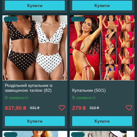
Купити
Купити
–10%
–10%
Роздільний купальник із
завищеною талією (82)
Купальник (50/1)
В наявності
В наявності
837,90
279
₴
₴
931 ₴
310 ₴
Купити
Купити
–10%
–10%