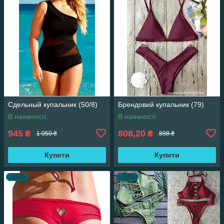
Сдельный купальник (50/8)
Брендовий купальник (79)
В наявності
В наявності
945
808,20
₴
₴
1 050 ₴
898 ₴
Купити
Купити
–10%
–10%