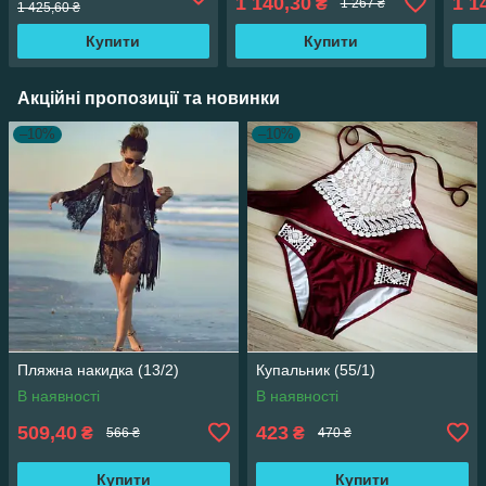
1 140,30
1 1
₴
1 267 ₴
1 425,60 ₴
Купити
Купити
Акційні пропозиції та новинки
–10%
–10%
Пляжна накидка (13/2)
Купальник (55/1)
В наявності
В наявності
509,40
423
₴
₴
566 ₴
470 ₴
Купити
Купити