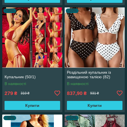
–10%
–10%
Роздільний купальник із
Купальник (50/1)
завищеною талією (82)
В наявності
В наявності
279
837,90
₴
₴
310 ₴
931 ₴
Купити
Купити
–10%
–10%