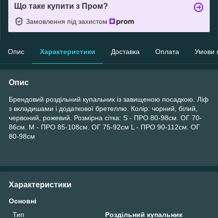
Що таке купити з Пром?
Замовлення під захистом
Опис
Характеристики
Доставка
Оплата
Умови 
Опис
Брендовий роздільний купальник із завищеною посадкою. Ліф
з вкладишами і додаткової бретеллю. Колір: чорний, білий,
червоний, рожевий. Розмірна сітка: S - ПРО 80-98см. ОГ 70-
86см. M - ПРО 85-108см. ОГ 75-92см L - ПРО 90-112см. ОГ
80-98см
Характеристики
Основні
Тип
Роздільний купальник