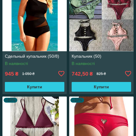
Сдельный купальник (50/8)
Купальник (50)
В наявності
В наявності
945
742,50
₴
₴
1 050 ₴
825 ₴
Купити
Купити
–10%
–10%