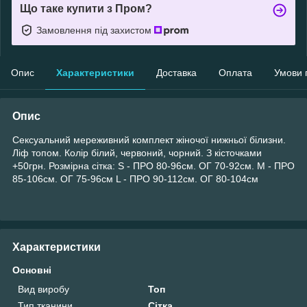
Що таке купити з Пром?
Замовлення під захистом
Опис
Характеристики
Доставка
Оплата
Умови 
Опис
Сексуальний мереживний комплект жіночої нижньої білизни.
Ліф топом. Колір білий, червоний, чорний. З кісточками
+50грн. Розмірна сітка: S - ПРО 80-96см. ОГ 70-92см. M - ПРО
85-106см. ОГ 75-96см L - ПРО 90-112см. ОГ 80-104см
Характеристики
Основні
Вид виробу
Топ
Тип тканини
Сітка