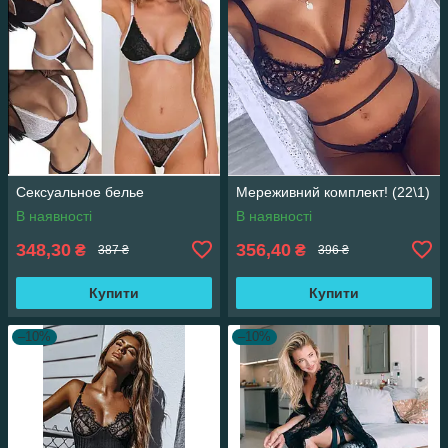
Сексуальное белье
Мереживний комплект! (22\1)
В наявності
В наявності
348,30
356,40
₴
₴
387 ₴
396 ₴
Купити
Купити
–10%
–10%