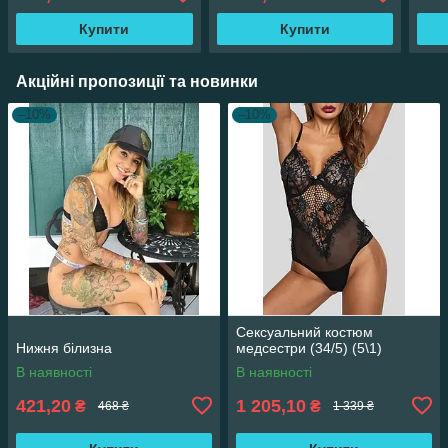
Купити
Купити
Акційні пропозиції та новинки
–10%
–10%
Сексуальний костюм
Нижня білизна
медсестри (34/5) (5\1)
В наявності
В наявності
421,20
1 205,10
₴
₴
468 ₴
1 339 ₴