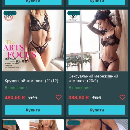
Купити
Купити
–10%
–10%
Сексуальний мереживний
Кружевной комплект (21/12)
комплект (20/9)
В наявності
В наявності
480,60
388,80
₴
₴
534 ₴
432 ₴
Купити
Купити
–10%
–10%