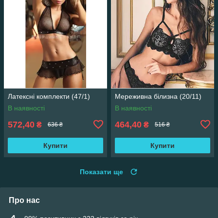
Латексні комплекти (47/1)
Мереживна білизна (20/11)
В наявності
В наявності
572,40
464,40
₴
₴
636 ₴
516 ₴
Купити
Купити
Показати ще
Про нас