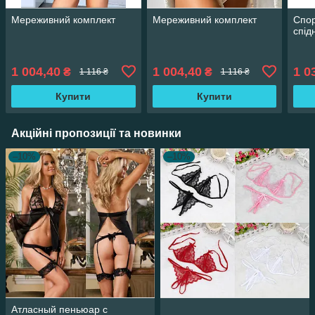
Мереживний комплект
Мереживний комплект
Спор
спід
1 004,40
1 004,40
1 0
₴
₴
1 116 ₴
1 116 ₴
Купити
Купити
Акційні пропозиції та новинки
–10%
–10%
Атласный пеньюар с