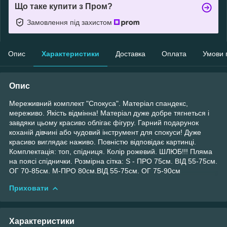
Що таке купити з Пром?
Замовлення під захистом
Опис
Характеристики
Доставка
Оплата
Умови 
Опис
Мереживний комплект "Спокуса". Матеріал спандекс,
мереживо. Якість відмінна! Матеріал дуже добре тягнеться і
завдяки цьому красиво облігає фігуру. Гарний подарунок
коханій дівчині або чудовий інструмент для спокуси! Дуже
красиво виглядає наживо. Повністю відповідає картинці.
Комплектація: топ, спідниця. Колір рожевий. ШЛЮБ!!! Пляма
на поясі спіднички. Розмірна сітка: S - ПРО 75см. ВІД 55-75см.
ОГ 70-85см. M-ПРО 80см.ВІД 55-75см. ОГ 75-90см
Приховати
Характеристики