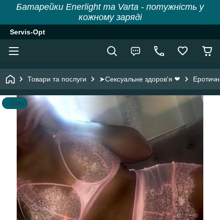
Батарейки Enerlight та Varta - потужність у
кожному заряді
Servis-Opt
Товари та послуги
➤Сексуальне здоров'я ❤
Еротичн
–10%