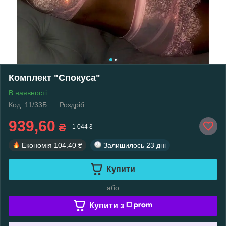
Комплект "Спокуса"
В наявності
Код: 11/33Б
Роздріб
939,60
₴
1 044 ₴
Економія
104.40 ₴
Залишилось
23 дні
Купити
або
Купити з