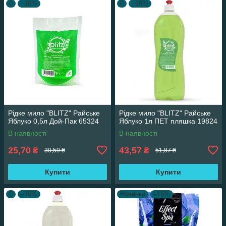
0
–16%
0
–16%
Рідке мило "BLITZ" Райське
Рідке мило "BLITZ" Райське
Яблуко 0,5л Дой-Пак 65324
Яблуко 1л ПЕТ пляшка 19824
В наявності
В наявності
25,70
43,57
₴
₴
30,59 ₴
51,87 ₴
Купити
Купити
0
–16%
Новинка
–15%