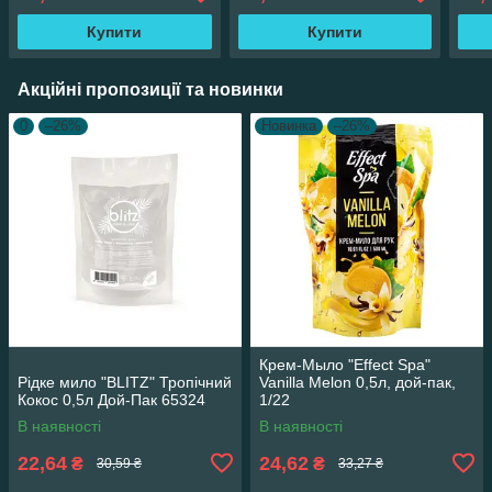
Купити
Купити
Акційні пропозиції та новинки
0
–26%
Новинка
–26%
Крем-Мыло "Effect Spa"
Рідке мило "BLITZ" Тропічний
Vanilla Melon 0,5л, дой-пак,
Кокос 0,5л Дой-Пак 65324
1/22
В наявності
В наявності
22,64
24,62
₴
₴
30,59 ₴
33,27 ₴