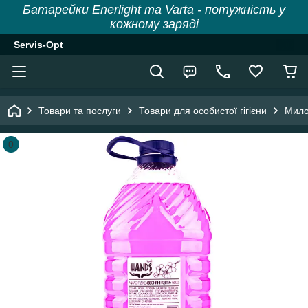
Батарейки Enerlight та Varta - потужність у
кожному заряді
Servis-Opt
Товари та послуги
Товари для особистої гігієни
Мил
0