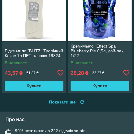
Крем-Мыло "Effect Spa"
Рідке мило "BLITZ" Тропічний
Blueberry Pie 0,5л, дой-пак,
Кокос 1л ПЕТ пляшка 19824
1/22
В наявності
В наявності
43,57
28,28
₴
₴
51,87 ₴
33,27 ₴
Купити
Купити
Показати ще
Про нас
99% позитивних з 222 відгуків за рік