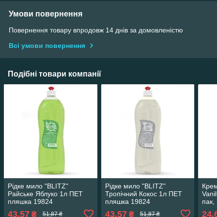
Умови повернення
Повернення товару впродовж 14 днів за домовленістю
Всі умови повернення
Подібні товари компанії
Рідке мило "BLITZ"
Рідке мило "BLITZ"
Крем
Райське Яблуко 1л ПЕТ
Тропічний Кокос 1л ПЕТ
Vani
пляшка 19824
пляшка 19824
пак,
43,57
43,57
24,
₴
₴
51,87 ₴
51,87 ₴