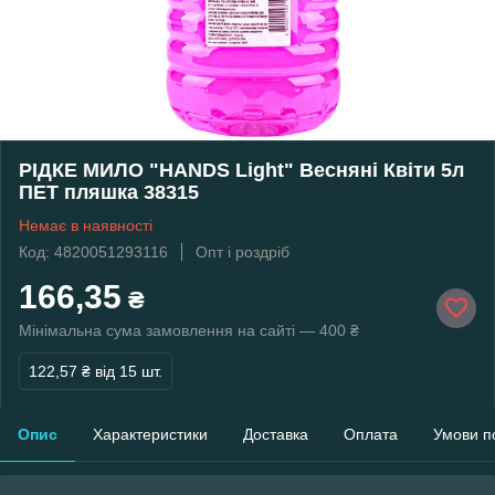
РІДКЕ МИЛО "HANDS Light" Весняні Квіти 5л
ПЕТ пляшка 38315
Немає в наявності
Код: 4820051293116
Опт і роздріб
166,35
₴
Мінімальна сума замовлення на сайті — 400 ₴
122,57 ₴
від 15 шт.
Опис
Характеристики
Доставка
Оплата
Умови п