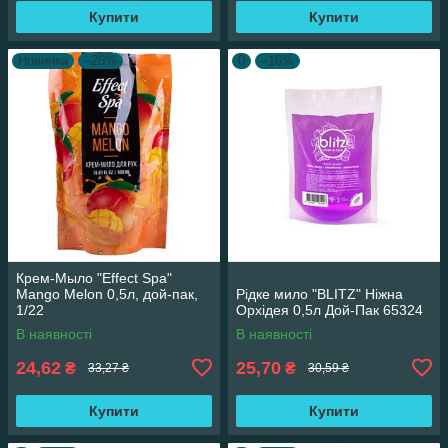
Купити
Купити
Новинка
–26%
0
–16%
Крем-Мыло "Effect Spa"
Mango Melon 0,5л, дой-пак,
Рідке мило "BLITZ" Ніжна
1/22
Орхідея 0,5л Дой-Пак 65324
В наявності
В наявності
24,62
25,70
₴
₴
33,27 ₴
30,59 ₴
Купити
Купити