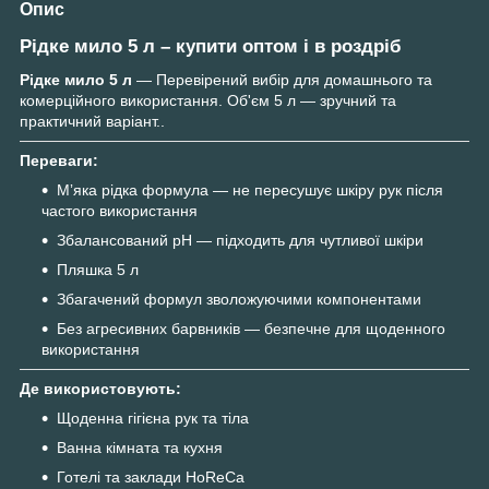
Опис
Рідке мило 5 л – купити оптом і в роздріб
Рідке мило 5 л
— Перевірений вибір для домашнього та
комерційного використання. Об'єм 5 л — зручний та
практичний варіант..
Переваги:
Мʼяка рідка формула — не пересушує шкіру рук після
частого використання
Збалансований pH — підходить для чутливої шкіри
Пляшка 5 л
Збагачений формул зволожуючими компонентами
Без агресивних барвників — безпечне для щоденного
використання
Де використовують:
Щоденна гігієна рук та тіла
Ванна кімната та кухня
Готелі та заклади HoReCa