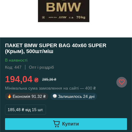
ПАКЕТ ВМW SUPER BAG 40х60 SUPER
(Крым), 500шт/міш
В наявності
Код: 447
Опт і роздріб
194,04
₴
285,36 ₴
Мінімальна сума замовлення на сайті — 400 ₴
Економія
91.32 ₴
Залишилось
24 дні
185,48 ₴
від 15 шт.
Купити