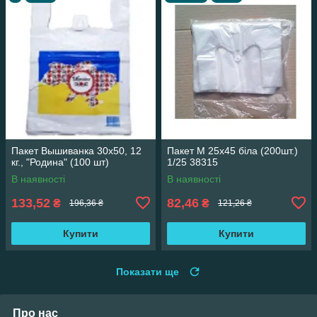
Пакет Вышиванка 30х50, 12
Пакет М 25х45 біла (200шт.)
кг., "Родина" (100 шт)
1/25 38315
В наявності
В наявності
133,52
82,46
₴
₴
196,36 ₴
121,26 ₴
Купити
Купити
Показати ще
Про нас