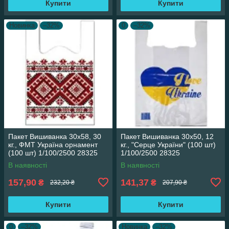
Купити
Купити
Новинка
–32%
0
–32%
Пакет Вишиванка 30х58, 30
Пакет Вишиванка 30х50, 12
кг., ФМТ Україна орнамент
кг., "Серце України" (100 шт)
(100 шт) 1/100/2500 28325
1/100/2500 28325
В наявності
В наявності
157,90
141,37
₴
₴
232,20 ₴
207,90 ₴
Купити
Купити
0
–32%
Новинка
–32%