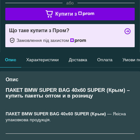
або
Купити з
Що таке купити з Пром?
Замовлення під захистом
Опис
Характеристики
Доставка
Оплата
Умови п
Опис
ПАКЕТ ВМW SUPER BAG 40х60 SUPER (Крым) –
купить пакеты оптом и в розницу
ПАКЕТ ВМW SUPER BAG 40х60 SUPER (Крым)
— Якісна
упаковкова продукція.