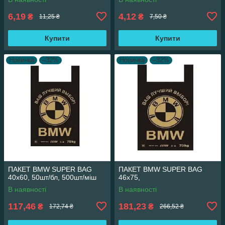
6,19
4,12
₴
₴
11,25 ₴
7,50 ₴
Купити
Купити
Новинка
–32%
Новинка
–32%
ПАКЕТ ВМW SUPER BAG
ПАКЕТ ВМW SUPER BAG
40х60, 50шт/бл, 500шт/міш
46х75,
В наявності
В наявності
117,46
181,23
₴
₴
172,74 ₴
266,52 ₴