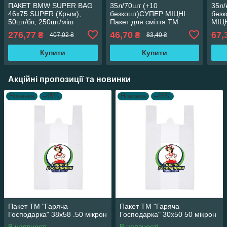
ПАКЕТ ВМW SUPER BAG
35л/70шт (+10
35л/
46х75 SUPER (Крым),
безкошт)СУПЕР МІЦНІ
без
50шт/бл, 250шт/міш
Пакет для сміття ТМ
МІЦН
Гаряча Господарка
ТМ Г
276,77
46,70
67,
₴
₴
407,02 ₴
83,40 ₴
(50*60см) 7г/м² 40шт./уп
(50*
19824
Купити
Купити
Акційні пропозиції та новинки
Новинка
–45%
Новинка
–45%
Пакет ТМ "Гаряча
Пакет ТМ "Гаряча
Господарка" 38х58 .50 мікрон
Господарка" 30х50 50 мікрон
В наявності
В наявності