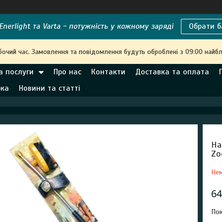
nerlight та Varta - потужність у кожному заряді
Обрати б
бочий час. Замовлення та повідомлення будуть оброблені з 09:00 найбл
а послуги
Про нас
Контакти
Доставка та оплата
рка
Новини та статті
На
Zo
Нем
64
Пок