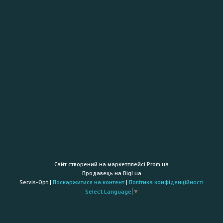
Сайт створений на маркетплейсі
Prom.ua
Продавець на Bigl.ua
Servis-Opt |
Поскаржитися на контент
|
Політика конфіденційності
Select Language
▼