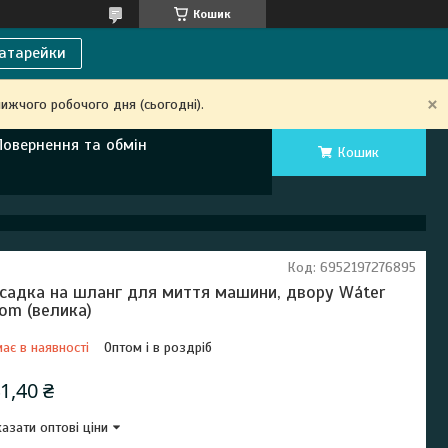
Кошик
атарейки
ижчого робочого дня (сьогодні).
Повернення та обмін
Кошик
Код:
6952197276895
садка на шланг для миття машини, двору Wáter
om (велика)
ає в наявності
Оптом і в роздріб
1,40 ₴
азати оптові ціни