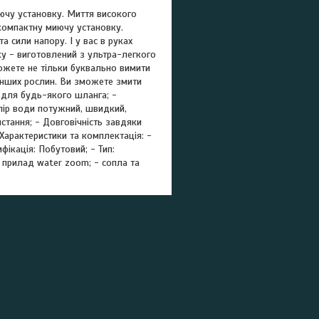
ючу установку. Миття високого
 компактну миючу установку.
 сили напору. І у вас в руках
ку - виготовлений з ультра-легкого
ожете не тільки буквально вимити
інших рослин. Ви зможете змити
е для будь-якого шланга; -
апір води потужний, швидкий,
истання; - Довговічність завдяки
 Характеристики та комплектація: -
фікація: Побутовий; - Тип:
 - прилад water zoom; - сопла та