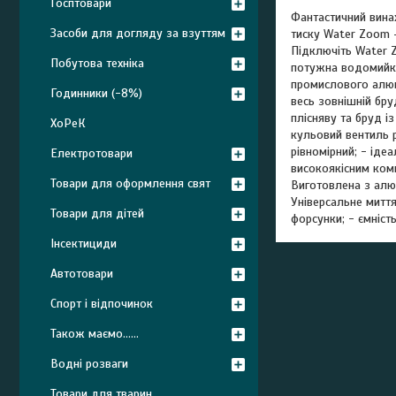
Госптовари
Фантастичний вина
Засоби для догляду за взуттям
тиску Water Zoom –
Підключіть Water Z
Побутова техніка
потужна водомийка,
промислового алюм
Годинники (-8%)
весь зовнішній бр
плісняву та бруд і
ХоРеК
кульовий вентиль р
рівномірний; - іде
Електротовари
високоякісним комп
Товари для оформлення свят
Виготовлена з алюм
Універсальне миття;
Товари для дітей
форсунки; - ємніст
Інсектициди
Автотовари
Спорт і відпочинок
Також маємо......
Водні розваги
Товари для тварин