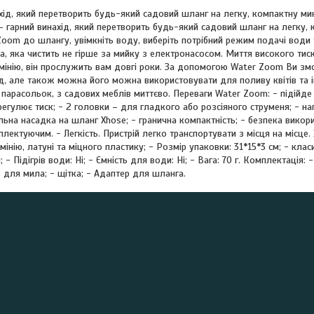
хід, який перетворить будь-який садовий шланг на легку, компактну ми
 гарний винахід, який перетворить будь-який садовий шланг на легку,
oom до шлангу, увімкніть воду, виберіть потрібний режим подачі води та
 яка чистить не гірше за мийку з електронасосом. Миття високого тис
інію, він прослужить вам довгі роки. За допомогою Water Zoom Ви зм
уд, але також можна його можна використовувати для поливу квітів та 
з парасольок, з садових меблів миттєво. Переваги Water Zoom: - підійд
егулює тиск; - 2 головки – для гладкого або розсіяного струменя; - н
альна насадка на шланг Xhose; - гранична компактність; - безпека викор
лектуючим. - Легкість. Пристрій легко транспортувати з місця на місце.
інію, латуні та міцного пластику; - Розмір упаковки: 31*15*3 см; - класи
 - Підігрів води: Ні; - Ємність для води: Ні; - Вага: 70 г. Комплектація:
ь для мила; - щітка; - Адаптер для шланга.