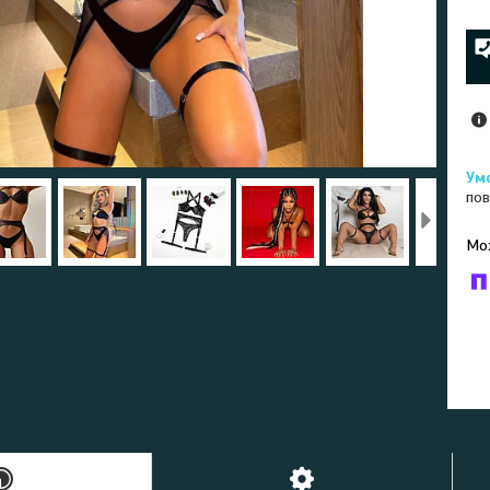
пов
У к
буд