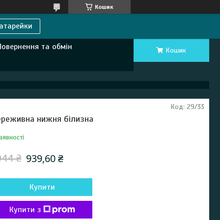
Кошик
атарейки
Повернення та обмін
Кошик
Код:
29/33
реживна нижня білизна
аявності
939,60 ₴
044 ₴
Купити
Купити з