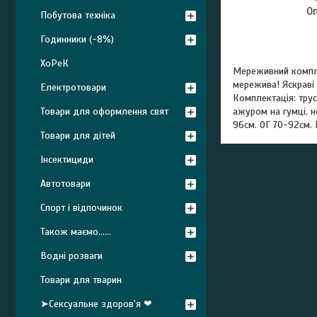
О
Побутова техніка
Годинники (-8%)
ХоРеК
Мереживний комплек
мережива! Яскраві 
Електротовари
Комплектація: трус
ажуром на гумці, н
Товари для оформлення свят
96см. ОГ 70-92см.
Товари для дітей
Інсектициди
Автотовари
Спорт і відпочинок
Також маємо......
Водні розваги
Товари для тварин
➤Сексуальне здоров'я ❤