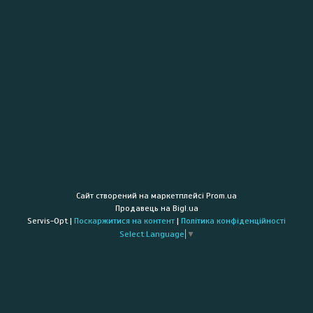
Сайт створений на маркетплейсі
Prom.ua
Продавець на Bigl.ua
Servis-Opt |
Поскаржитися на контент
|
Політика конфіденційності
Select Language
▼