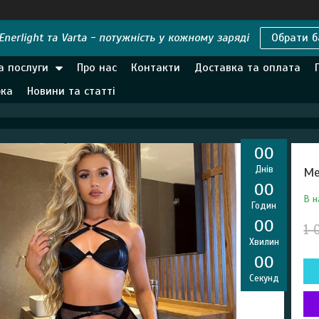
nerlight та Varta - потужність у кожному заряді
Обрати б
а послуги
Про нас
Контакти
Доставка та оплата
рка
Новини та статті
0
0
Днів
Ме
0
0
В н
Годин
0
0
1 
Хвилин
0
0
Секунд