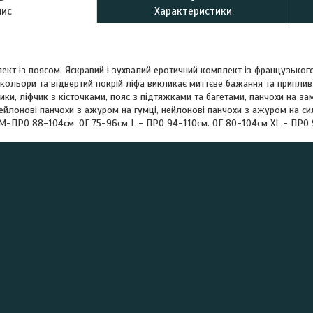
пис
Характеристики
т із поясом. Яскравий і зухвалий еротичний комплект із французького 
кольори та відвертий покрій ліфа викликає миттєве бажання та приплив 
ики, ліфчик з кісточками, пояс з підтяжками та багетами, панчохи на з
ейлонові панчохи з ажуром на гумці, нейлонові панчохи з ажуром на сил
 M-ПРО 88-104см. ОГ 75-96см L - ПРО 94-110см. ОГ 80-104см XL - ПРО