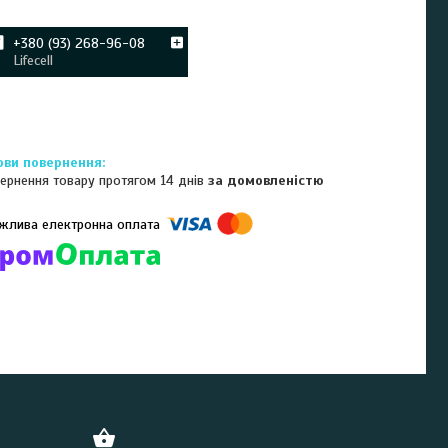
+380 (93) 268-96-08
Lifecell
ернення товару протягом 14 днів
за домовленістю
омпанії підключені електронні платежі. Тепер ви можете купити
ь-який товар не покидаючи сайту.