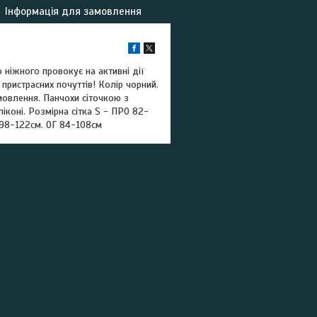
Інформація для замовлення
ніжного провокує на активні дії
пристрасних почуттів! Колір чорний.
амовлення. Панчохи сіточкою з
іконі. Розмірна сітка S - ПРО 82-
 98-122см. ОГ 84-108см