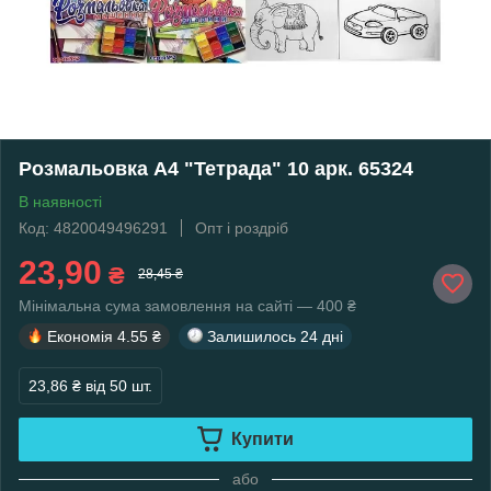
Розмальовка А4 "Тетрада" 10 арк. 65324
В наявності
Код: 4820049496291
Опт і роздріб
23,90
₴
28,45 ₴
Мінімальна сума замовлення на сайті — 400 ₴
Економія
4.55 ₴
Залишилось
24 дні
23,86 ₴
від 50 шт.
Купити
або