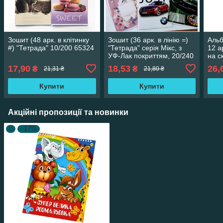
Зошит (48 арк. в клітинку
Зошит (36 арк. в лінію =)
Аль
#) "Тетрада" 10/200 65324
"Тетрада" серія Мікс, з
12 а
УФ-Лак покриттям, 20/240
на с
65324
(901
17,90
18,53
26,
₴
₴
21,31 ₴
21,80 ₴
Купити
Купити
Акційні пропозиції та новинки
0
–17%