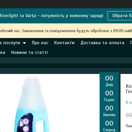
nerlight та Varta - потужність у кожному заряді
Обрати б
робочий час. Замовлення та повідомлення будуть оброблені з 09:00 най
а послуги
Про нас
Контакти
Доставка та оплата
рка
Новини та статті
0
0
Днів
Ко
Го
0
0
Годин
В н
0
0
99
Хвилин
0
0
Пок
Секунд