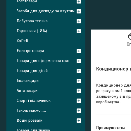
Госптовари
Засоби для догляду за взуттям
Побутова техніка
Годинники (-8%)
ХоРеК
О
Електротовари
Товари для оформлення свят
Кондиционер д
Товари для дітей
Інсектициди
Кондиционер для 
Автотовари
розрахунком 1 ковп
захищеному від пря
Спорт і відпочинок
виробництва..
Також маємо......
Водні розваги
Преимущества:
Товари для тварин