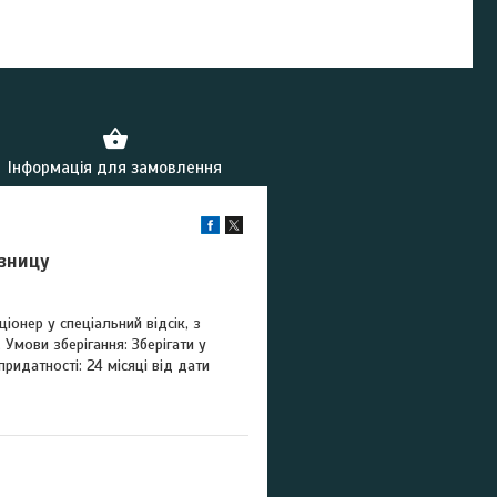
ь-який товар не покидаючи сайту.
Інформація для замовлення
озницу
онер у спеціальний відсік, з
 Умови зберігання: Зберігати у
ридатності: 24 місяці від дати