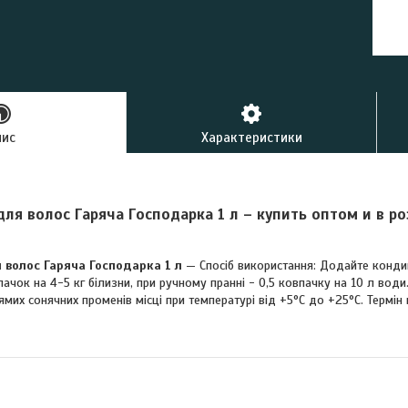
буд
пис
Характеристики
ля волос Гаряча Господарка 1 л – купить оптом и в р
волос Гаряча Господарка 1 л
— Спосіб використання: Додайте кондиці
ачок на 4-5 кг білизни, при ручному пранні - 0,5 ковпачку на 10 л води.
мих сонячних променів місці при температурі від +5°C до +25°C. Термін п