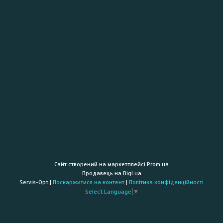
Сайт створений на маркетплейсі
Prom.ua
Продавець на Bigl.ua
Servis-Opt |
Поскаржитися на контент
|
Політика конфіденційності
Select Language
▼