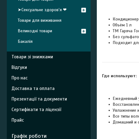
➤Сексуальне здоров'я ❤
Кондиционер
Товари для виживання
Объём 1 л
Великодні товари
ТМ Гаряча Го
Без сульфато
Бакалія
Подходит дл
Товари зі знижками
Відгуки
Где используют:
Про нас
Доставка та оплата
Ежедневный 
Презентації та документи
Восстановлен
Сертифікати та ліцензії
Увлажнение и
Все типы вол
Прайс
Домашний и 
Графік роботи