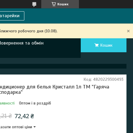
Кошик
атарейки
ближчого робочого дня (10.08).
Повернення та обмін
Кошик
Код:
4820229300493
ндиционер для белья Кристалл 1л ТМ "Гаряча
сподарка"
аявності
Оптом і в роздріб
72,42 ₴
,21 ₴
азати оптові ціни