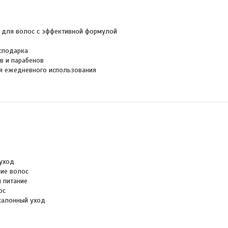
 для волос с эффективной формулой
сподарка
в и парабенов
я ежедневного использования
уход
ие волос
 питание
ос
салонный уход