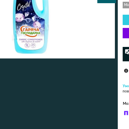
Мі
пов
У к