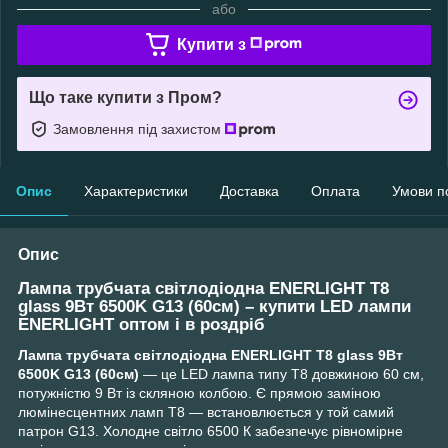
або
Купити з
Що таке купити з Пром?
Замовлення під захистом
Опис
Характеристики
Доставка
Оплата
Умови п
Опис
Лампа трубчата світлодіодна ENERLIGHT T8
glass 9Вт 6500K G13 (60см) – купити LED лампи
ENERLIGHT оптом і в роздріб
Лампа трубчата світлодіодна ENERLIGHT T8 glass 9Вт
6500K G13 (60см)
— це LED лампа типу T8 довжиною 60 см,
потужністю 9 Вт із скляною колбою. Є прямою заміною
люмінесцентних ламп T8 — встановлюється у той самий
патрон G13. Холодне світло 6500 К забезпечує рівномірне