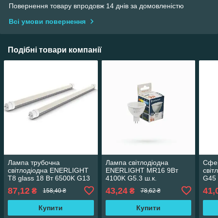
Повернення товару впродовж 14 днів за домовленістю
Всі умови повернення
Подібні товари компанії
Лампа трубочна
Лампа світлодіодна
Сфе
світлодіодна ENERLIGHT
ENERLIGHT MR16 9Вт
світ
Т8 glass 18 Вт 6500K G13
4100K G5.3 ш.к.
G45 
(120см) 30шт/ящ 38315
4823093505896 19824
ш.к.
87,12
43,24
41,
₴
₴
158,40 ₴
78,62 ₴
уп 1
Купити
Купити