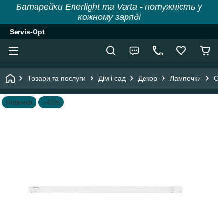
Батарейки Enerlight та Varta - потужність у
кожному заряді
Servis-Opt
Товари та послуги
Дім і сад
Декор
Лампочки
С
Новинка
–45%