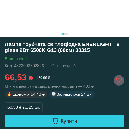
Лампа трубчата світлодіодна ENERLIGHT T8
glass 9Вт 6500K G13 (60см) 38315
В наявності
Код: 4823093502826
Опт і роздріб
66,53
₴
120,96 ₴
Мінімальна сума замовлення на сайті — 400 ₴
Економія
54.43 ₴
Залишилось
24 дні
60,98 ₴
від 25 шт.
Купити