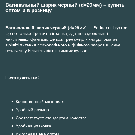
Вагинальный шарик черный (d=29мм) – купить
оптом и в розницу
Вагинальный шарик черный (d=29мм)
— Вагінальні кульки
Це не только Еротична іграшка, здатно задовольніті
найсмілівіші фантазії. Це кож тренажер, Який допомагає
вірішіті питання психологічного и фізічного здоров'я. Існує
незліченну Кількість відів інтимних кульок..
Преимущества:
Качественный материал
Удобный размер
Соответствует стандартам качества
Удобная упаковка
Выгодная цена оптом