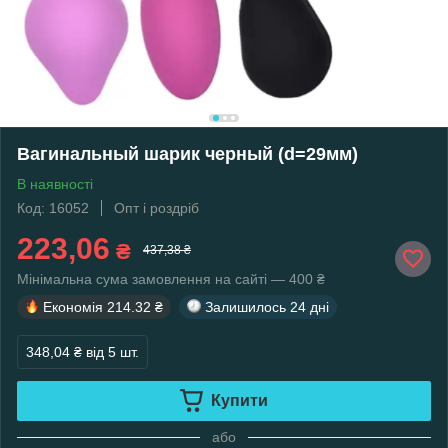
Вагинальный шарик черный (d=29мм)
В наявності
Код: 16052
Опт і роздріб
223,06
₴
437,38 ₴
Мінімальна сума замовлення на сайті — 400 ₴
Економія
214.32 ₴
Залишилось
24 дні
348,04 ₴
від 5 шт.
Купити
або