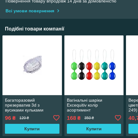
Повернення товару впродовж 14 днів за домовленістю
Всі умови повернення
Подібні товари компанії
Багаторазовий
Вагінальні шаріки
Вере
презерватив 3d з
Excequitiv колір
цвет
вусиками кульками
асортимент
249)
96
168
40,
₴
₴
120 ₴
350 ₴
Купити
Купити