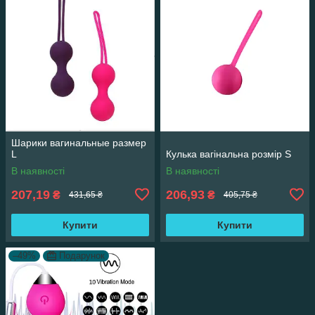
Шарики вагинальные размер
L
Кулька вагінальна розмір S
В наявності
В наявності
207,19
206,93
₴
₴
431,65 ₴
405,75 ₴
Купити
Купити
–49%
Подарунок