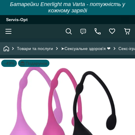
Батарейки Enerlight та Varta - потужність у
кожному заряді
Servis-Opt
Товари та послуги
➤Сексуальне здоров'я ❤
Секс-іг
–49%
Подарунок