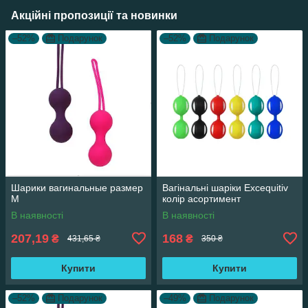
Акційні пропозиції та новинки
–52%
Подарунок
–52%
Подарунок
Шарики вагинальные размер
Вагінальні шаріки Excequitiv
М
колір асортимент
В наявності
В наявності
207,19
168
₴
₴
431,65 ₴
350 ₴
Купити
Купити
–52%
Подарунок
–49%
Подарунок