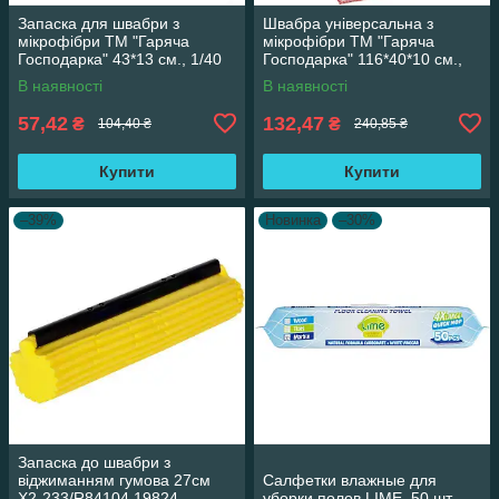
Запаска для швабри з
Швабра універсальна з
мікрофібри ТМ "Гаряча
мікрофібри ТМ "Гаряча
Господарка" 43*13 см., 1/40
Господарка" 116*40*10 см.,
19824
1/60
В наявності
В наявності
57,42
132,47
₴
₴
104,40 ₴
240,85 ₴
Купити
Купити
–39%
Новинка
–30%
Запаска до швабри з
віджиманням гумова 27см
Салфетки влажные для
X2-233/R84104 19824
уборки полов LIME, 50 шт.