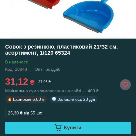
Совок з резинкою, пластиковий 21*32 см,
асортимент, 1/120 65324
В наявності
Код: 28848
Опт і роздріб
31,12
₴
37,95 ₴
Мінімальна сума замовлення на сайті — 400 ₴
Економія
6.83 ₴
Залишилось
23 дні
25,30 ₴
від 55 шт.
Купити