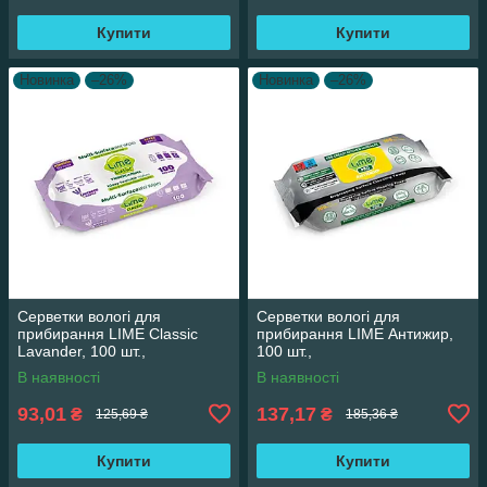
Купити
Купити
Новинка
–26%
Новинка
–26%
Серветки вологі для
Серветки вологі для
прибирання LIME Classic
прибирання LIME Антижир,
Lavander, 100 шт.,
100 шт.,
мультифункціональні, 1/12
мультифункціональні, 1/12
В наявності
В наявності
93,01
137,17
₴
₴
125,69 ₴
185,36 ₴
Купити
Купити