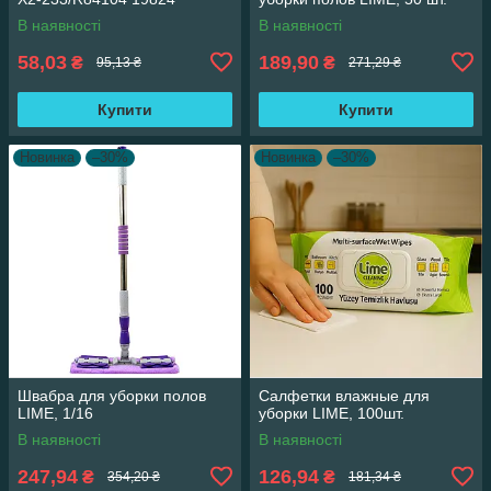
В наявності
В наявності
58,03
189,90
₴
₴
95,13 ₴
271,29 ₴
Купити
Купити
Новинка
–30%
Новинка
–30%
Швабра для уборки полов
Салфетки влажные для
LIME, 1/16
уборки LIME, 100шт.
В наявності
В наявності
247,94
126,94
₴
₴
354,20 ₴
181,34 ₴