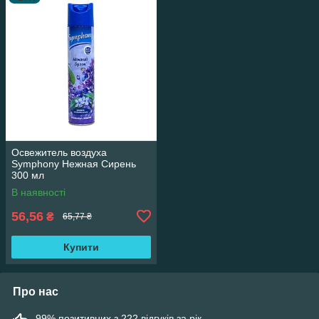
Освежитель воздуха
Symphony Нежная Сирень
300 мл
В наявності
56,56
₴
65,77 ₴
Купити
Про нас
99% позитивних з 222 відгуків за рік