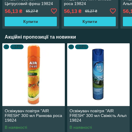
Цитрусовий фреш 19824
роса 19824
Альп
56,13
56,13
56,
₴
₴
65,27 ₴
65,27 ₴
Купити
Купити
Акційні пропозиції та новинки
0
–14%
0
–14%
Освіжувач повітря "AIR
Освіжувач повітря "AIR
FRESH" 300 мл Ранкова роса
FRESH" 300 мл Свіжість Альп
19824
19824
В наявності
В наявності