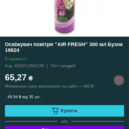
Освіжувач повітря "AIR FRESH" 300 мл Бузок
19824
В наявності
Код: 4820212941139
Опт і роздріб
65,27
₴
Мінімальна сума замовлення на сайті — 400 ₴
48,94 ₴
від 35 шт.
Купити
або