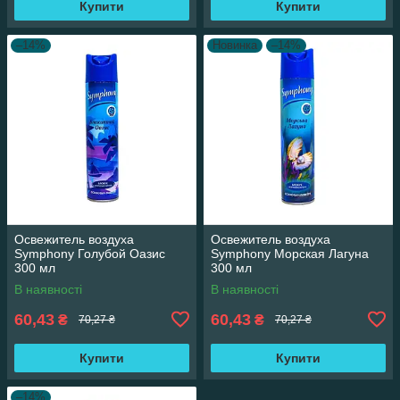
Купити
Купити
–14%
Новинка
–14%
Освежитель воздуха
Освежитель воздуха
Symphony Голубой Оазис
Symphony Морская Лагуна
300 мл
300 мл
В наявності
В наявності
60,43
60,43
₴
₴
70,27 ₴
70,27 ₴
Купити
Купити
–14%