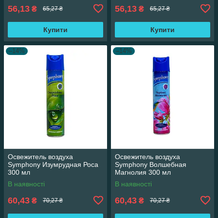
56,13
56,13
₴
₴
65,27 ₴
65,27 ₴
Купити
Купити
–14%
–14%
Освежитель воздуха
Освежитель воздуха
Symphony Изумрудная Роса
Symphony Волшебная
300 мл
Магнолия 300 мл
В наявності
В наявності
60,43
60,43
₴
₴
70,27 ₴
70,27 ₴