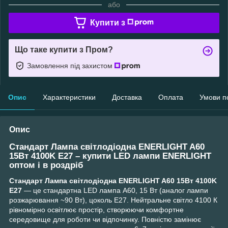
або
Купити з
Що таке купити з Пром?
Замовлення під захистом
Опис
Характеристики
Доставка
Оплата
Умови п
Опис
Стандарт Лампа світлодіодна ENERLIGHT A60
15Вт 4100K E27 – купити LED лампи ENERLIGHT
оптом і в роздріб
Стандарт Лампа світлодіодна ENERLIGHT A60 15Вт 4100K
E27
— це стандартна LED лампа A60, 15 Вт (аналог лампи
розжарювання ~90 Вт), цоколь E27. Нейтральне світло 4100 К
рівномірно освітлює простір, створюючи комфортне
середовище для роботи чи відпочинку. Повністю замінює