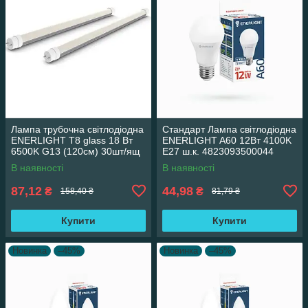
Лампа трубочна світлодіодна
Стандарт Лампа світлодіодна
ENERLIGHT Т8 glass 18 Вт
ENERLIGHT A60 12Вт 4100K
6500K G13 (120см) 30шт/ящ
E27 ш.к. 4823093500044
38315
В наявності
В наявності
87,12
44,98
₴
₴
158,40 ₴
81,79 ₴
Купити
Купити
Новинка
–45%
Новинка
–45%