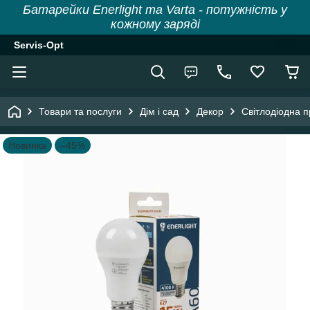
Батарейки Enerlight та Varta - потужність у
кожному заряді
Servis-Opt
Товари та послуги
Дім і сад
Декор
Світлодіодна 
Новинка
–45%