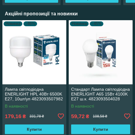
Акційні пропозиції та новинки
Новинка
–46%
Новинка
–45%
Лампа світлодіодна
Стандарт Лампа світлодіодна
ENERLIGHT HPL 40Вт 6500K
ENERLIGHT A65 15Вт 4100K
E27, 10шт/уп 4823093507982
E27 ш.к. 4823093504028
19824
В наявності
В наявності
179,16
59,72
₴
₴
331,78 ₴
108,58 ₴
Купити
Купити