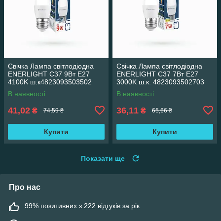
Свічка Лампа світлодіодна
Свічка Лампа світлодіодна
ENERLIGHT С37 9Вт E27
ENERLIGHT С37 7Вт E27
4100K ш.к4823093503502
3000K ш.к. 4823093502703
10шт/уп 19824
19824
В наявності
В наявності
41,02
36,11
₴
₴
74,59 ₴
65,66 ₴
Купити
Купити
Показати ще
Про нас
99% позитивних з 222 відгуків за рік