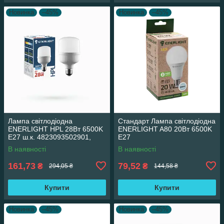
Новинка
–45%
Новинка
–45%
Лампа світлодіодна
Стандарт Лампа світлодіодна
ENERLIGHT HPL 28Вт 6500K
ENERLIGHT A80 20Вт 6500K
E27 ш.к. 4823093502901,
E27
10шт/уп 28325
В наявності
В наявності
161,73
79,52
₴
₴
294,05 ₴
144,58 ₴
Купити
Купити
Новинка
–45%
Новинка
–45%