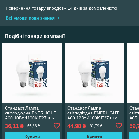
Повернення товару впродовж 14 днів за домовленістю
Всі умови повернення
Подібні товари компанії
Стандарт Лампа
Стандарт Лампа
Ста
світлодіодна ENERLIGHT
світлодіодна ENERLIGHT
світ
A60 10Вт 4100K E27 ш.к.
A60 12Вт 4100K E27 ш.к.
A65 
4823093500068
4823093500044
482
36,11
44,98
59,
₴
₴
65,66 ₴
81,79 ₴
Купити
Купити