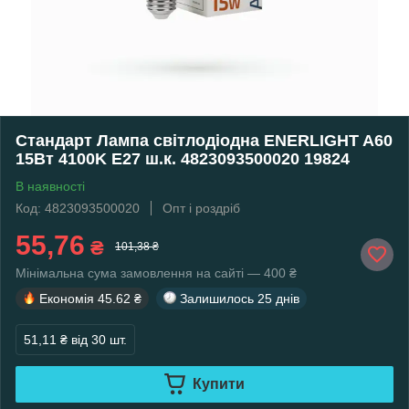
Стандарт Лампа світлодіодна ENERLIGHT A60
15Вт 4100K E27 ш.к. 4823093500020 19824
В наявності
Код: 4823093500020
Опт і роздріб
55,76
₴
101,38 ₴
Мінімальна сума замовлення на сайті — 400 ₴
Економія
45.62 ₴
Залишилось
25 днів
51,11 ₴
від 30 шт.
Купити