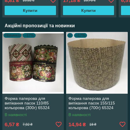
8,81
17,18
6,5
₴
₴
10,62 ₴
20,70 ₴
Купити
Купити
Акційні пропозиції та новинки
Новинка
–17%
0
–17%
Форма паперова для
Форма паперова для
випікання пасок 110/85
випікання пасок 155/115
кольорова (300г) 65324
кольорова (700г) 65324
В наявності
В наявності
6,57
14,94
₴
₴
7,92 ₴
18 ₴