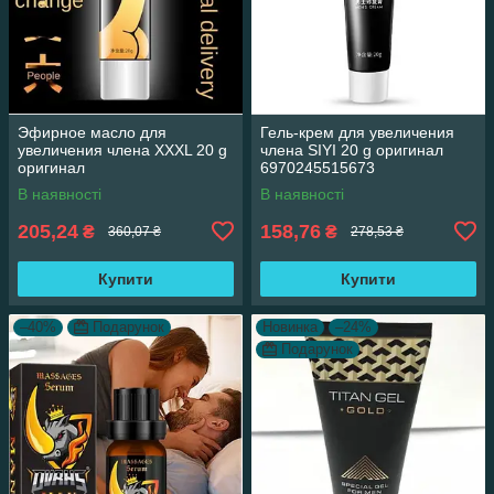
Эфирное масло для
Гель-крем для увеличения
увеличения члена XXXL 20 g
члена SIYI 20 g оригинал
оригинал
6970245515673
В наявності
В наявності
205,24
158,76
₴
₴
360,07 ₴
278,53 ₴
Купити
Купити
–40%
Подарунок
Новинка
–24%
Подарунок