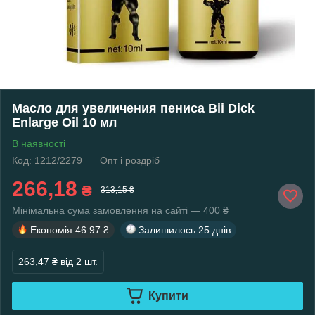
Масло для увеличения пениса Bii Dick
Enlarge Oil 10 мл
В наявності
Код: 1212/2279
Опт і роздріб
266,18
₴
313,15 ₴
Мінімальна сума замовлення на сайті — 400 ₴
Економія
46.97 ₴
Залишилось
25 днів
263,47 ₴
від 2 шт.
Купити