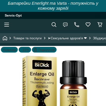
Батарейки Enerlight та Varta - потужність у
кожному заряді
Servis-Opt
Товари та послуги
➤Сексуальне здоров'я ❤
Збуджуюч
Новинка
–15%
Подарунок