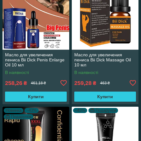
Масло для увеличения
Масло для увеличения
пениса Bii Dick Penis Enlarge
пениса Bii Dick Massage Oil
Oil 10 мл
10 мл
В наявності
В наявності
258,26
259,28
₴
₴
461,18 ₴
463 ₴
Купити
Купити
Новинка
–43%
–43%
Подарунок
Подарунок