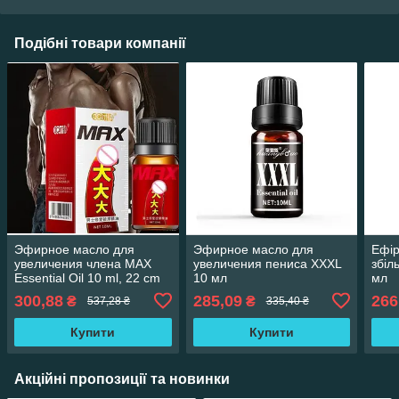
Подібні товари компанії
Эфирное масло для
Эфирное масло для
Ефір
увеличения члена MAX
увеличения пениса XXXL
збіл
Essential Oil 10 ml, 22 cm
10 мл
мл
300,88
285,09
266
₴
₴
537,28 ₴
335,40 ₴
Купити
Купити
Акційні пропозиції та новинки