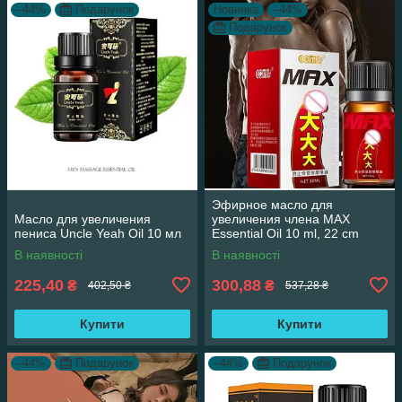
–44%
Подарунок
Новинка
–44%
Подарунок
Эфирное масло для
Масло для увеличения
увеличения члена MAX
пениса Uncle Yeah Oil 10 мл
Essential Oil 10 ml, 22 cm
В наявності
В наявності
225,40
300,88
₴
₴
402,50 ₴
537,28 ₴
Купити
Купити
–44%
Подарунок
–44%
Подарунок