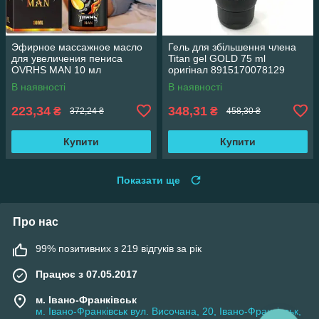
Эфирное массажное масло
Гель для збільшення члена
для увеличения пениса
Titan gel GOLD 75 ml
OVRHS MAN 10 мл
оригінал 8915170078129
В наявності
В наявності
223,34
348,31
₴
₴
372,24 ₴
458,30 ₴
Купити
Купити
Показати ще
Про нас
99% позитивних з 219 відгуків за рік
Працює з 07.05.2017
м. Івано-Франківськ
м. Івано-Франківськ вул. Височана, 20, Івано-Франківськ,