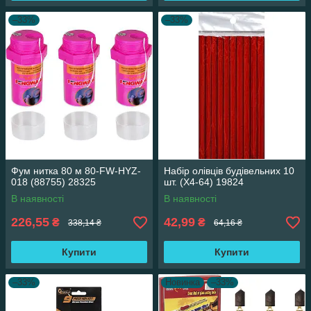
–33%
–33%
Фум нитка 80 м 80-FW-HYZ-
Набір олівців будівельних 10
018 (88755) 28325
шт. (X4-64) 19824
В наявності
В наявності
226,55
42,99
₴
₴
338,14 ₴
64,16 ₴
Купити
Купити
–33%
Новинка
–33%