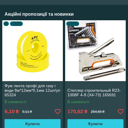
Акційні пропозиції та новинки
0
–33%
–33%
Фум лента профі для газу і
води 8м*12мм*0,1мм 12шт/уп
Степлер строительный R23-
65324
1008F 4-8 (X4-73) 165691
В наявності
В наявності
6,10
170,62
₴
₴
9,11 ₴
254,65 ₴
Купити
Купити