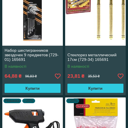
Набор шестигранников
звездочек 9 предметов (729-
Стеклорез металлический
01) 165691
17см (729-34) 165691
В наявності
В наявності
64,88
23,81
₴
₴
96,83 ₴
35,53 ₴
Купити
Купити
Новинка
–20%
–20%