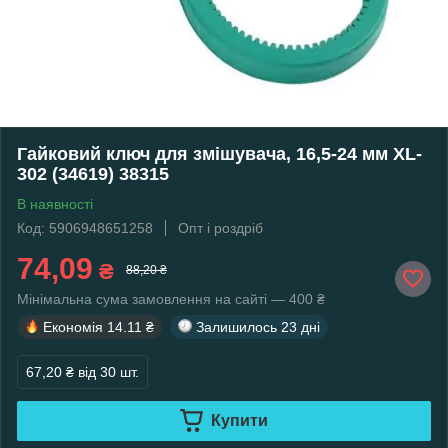
Гайковий ключ для змішувача, 16,5-24 мм XL-
302 (34619) 38315
В наявності
Код: 5906948651258
Опт і роздріб
74,09
₴
88,20 ₴
Мінімальна сума замовлення на сайті — 400 ₴
Економія
14.11 ₴
Залишилось
23 дні
67,20 ₴
від 30 шт.
Купити