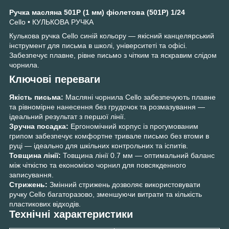
Ручка масляна 501P (1 мм) фіолетова (501P) 1/24
Cello • КУЛЬКОВА РУЧКА
Кулькова ручка Cello синій кольору — якісний канцелярський
інструмент для письма в школі, університеті та офісі.
Забезпечує плавне, рівне письмо з чітким та яскравим слідом
чорнила.
Ключові переваги
Якість письма:
Масляні чорнила Cello забезпечують плавне
та рівномірне нанесення без грудочок та розмазування —
ідеальний результат з першої лінії.
Зручна посадка:
Ергономічний корпус із прогумованим
грипом забезпечує комфортне тривале письмо без втоми в
руці — ідеально для шкільних контрольних та іспитів.
Товщина лінії:
Товщина лінії 0.7 мм — оптимальний баланс
між чіткістю та економією чорнил для повсякденного
записування.
Стрижень:
Змінний стрижень дозволяє використовувати
ручку Cello багаторазово, зменшуючи витрати та кількість
пластикових відходів.
Технічні характеристики