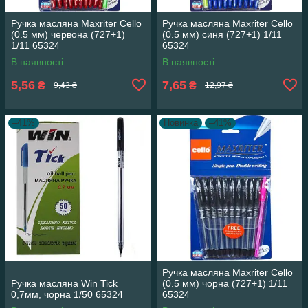
Ручка масляна Maxriter Cello
Ручка масляна Maxriter Cello
(0.5 мм) червона (727+1)
(0.5 мм) синя (727+1) 1/11
1/11 65324
65324
В наявності
В наявності
5,56
7,65
₴
₴
9,43 ₴
12,97 ₴
–41%
Новинка
–41%
Ручка масляна Maxriter Cello
Ручка масляна Win Tick
(0.5 мм) чорна (727+1) 1/11
0,7мм, чорна 1/50 65324
65324