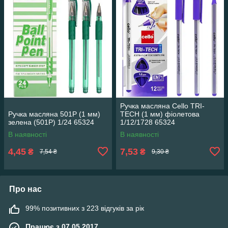
Ручка масляна Cello TRI-
Ручка масляна 501P (1 мм)
TECH (1 мм) фіолетова
зелена (501P) 1/24 65324
1/12/1728 65324
В наявності
В наявності
4,45
7,53
₴
₴
7,54 ₴
9,30 ₴
Про нас
99% позитивних з 223 відгуків за рік
Працює з 07.05.2017