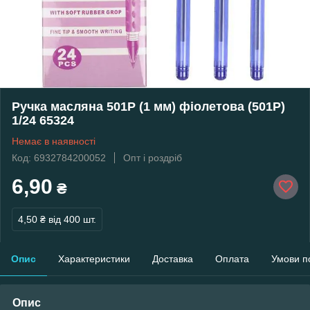
Ручка масляна 501P (1 мм) фіолетова (501P)
1/24 65324
Немає в наявності
Код: 6932784200052
Опт і роздріб
6,90
₴
4,50 ₴
від 400 шт.
Опис
Характеристики
Доставка
Оплата
Умови п
Опис