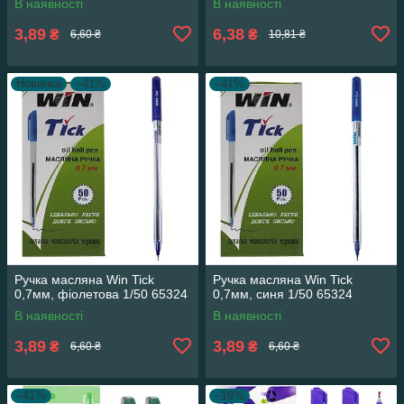
В наявності
В наявності
3,89
6,38
₴
₴
6,60 ₴
10,81 ₴
Новинка
–41%
–41%
Ручка масляна Win Tick
Ручка масляна Win Tick
0,7мм, фіолетова 1/50 65324
0,7мм, синя 1/50 65324
В наявності
В наявності
3,89
3,89
₴
₴
6,60 ₴
6,60 ₴
–41%
–19%