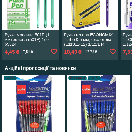
Ручка масляна 501P (1
Ручка гелева ECONOMIX
Ручк
мм) зелена (501P) 1/24
Turbo 0,5 мм, фіолетова
TECH
65324
(E11911-12) 1/12/144
1/12
65324
4,45
10,49
7,5
₴
₴
7,54 ₴
17,78 ₴
Акційні пропозиції та новинки
–41%
Новинка
–41%