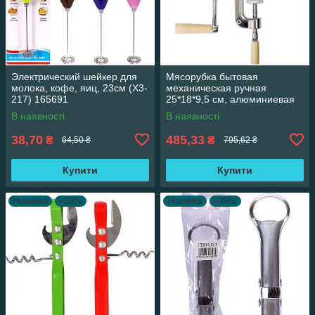
Электрический шейкер для
Мясорубка бытовая
молока, кофе, яиц, 23см (X3-
механическая ручная
217) 165691
25*18*9,5 см, алюминиевая
(X3-112) 165691
В наявності
В наявності
38,70
485,33
₴
₴
64,50 ₴
795,62 ₴
Купити
Купити
Новинка
–39%
Новинка
–39%