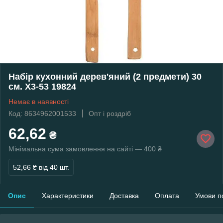
Набір кухонний дерев'яний (2 предмети) 30
см. Х3-53 19824
Немає в наявності
Код: 8634962001533
Опт і роздріб
62,62
₴
Мінімальна сума замовлення на сайті — 400 ₴
52,66 ₴
від 40 шт.
Опис
Характеристики
Доставка
Оплата
Умови п