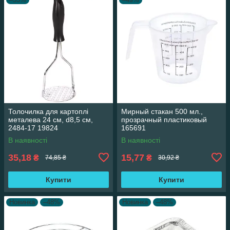
Толочилка для картоплі
Мирный стакан 500 мл.,
металева 24 см, d8,5 см,
прозрачный пластиковый
2484-17 19824
165691
В наявності
В наявності
35,18
15,77
₴
₴
74,85 ₴
30,92 ₴
Купити
Купити
Новинка
–48%
Новинка
–48%