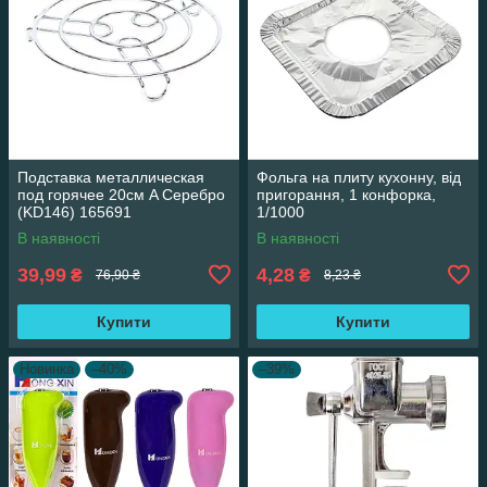
Подставка металлическая
Фольга на плиту кухонну, від
под горячее 20см A Серебро
пригорання, 1 конфорка,
(KD146) 165691
1/1000
В наявності
В наявності
39,99
4,28
₴
₴
76,90 ₴
8,23 ₴
Купити
Купити
Новинка
–40%
–39%