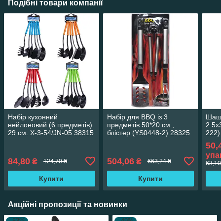
Подібні товари компанії
Набір кухонний
Набір для BBQ із 3
Шашл
нейлоновий (6 предметів)
предметів 50*20 см.,
2.5х
29 см. X-3-54/JN-05 38315
блістер (YS0448-2) 28325
222)
50,
упа
84,80
504,06
₴
₴
124,70 ₴
663,24 ₴
63,10
Купити
Купити
Акційні пропозиції та новинки
–53%
–49%