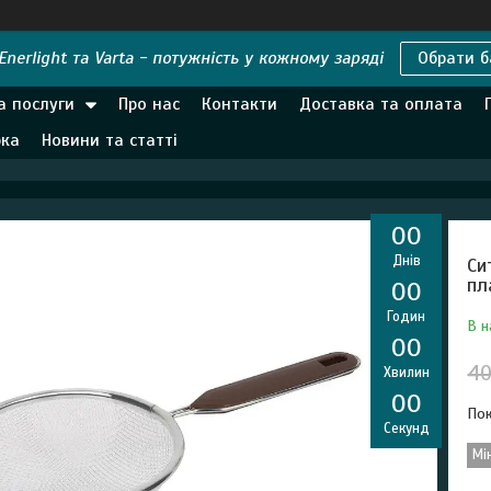
nerlight та Varta - потужність у кожному заряді
Обрати б
а послуги
Про нас
Контакти
Доставка та оплата
рка
Новини та статті
0
0
Днів
Си
пл
0
0
Годин
В н
0
0
40
Хвилин
0
0
Пок
Секунд
Мі