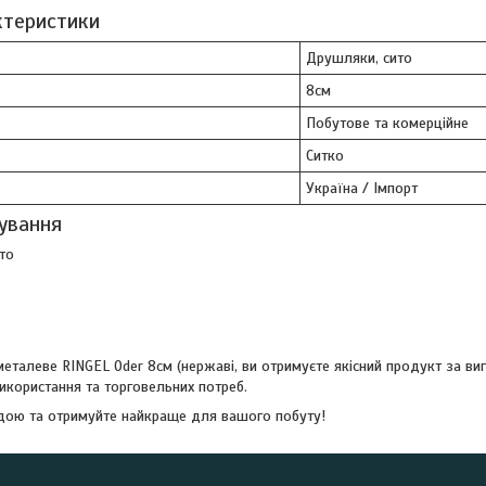
актеристики
Друшляки, сито
8см
Побутове та комерційне
Ситко
Україна / Імпорт
ування
то
еталеве RINGEL Oder 8см (нержаві, ви отримуєте якісний продукт за ви
користання та торговельних потреб.
дою та отримуйте найкраще для вашого побуту!