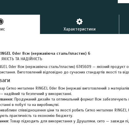
пис
Характеристики
INGEL Oder 8см (нержавіюча сталь/пластик) 6
 ЯКІСТЬ ТА НАДІЙНІСТЬ
NGEL Oder 8см (нержавіюча сталь/пластик) 6745609 — якісний продукт 
истання. Виготовлений відповідно до сучасних стандартів якості та ві
ваги
ар Ситко металеве RINGEL Oder 8см (нержаві виготовлений з матеріалів
— надійний та безпечний у використанні.
ування:
Продуманий дизайн та оптимальний формат 8см забезпечують м
анні в побуті та на виробництві.
ивабливе співвідношення ціни та якості робить Ситко металеве RINGEL
нують практичність та економію бюджету.
ання:
Товар підходить для використання у Друшляки, сито — завжди пі