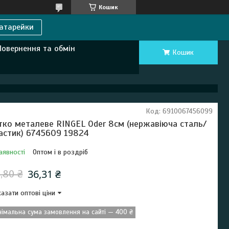
Кошик
атарейки
Повернення та обмін
Кошик
Код:
6910067456099
тко металеве RINGEL Oder 8см (нержавіюча сталь/
астик) 6745609 19824
аявності
Оптом і в роздріб
36,31 ₴
,80 ₴
азати оптові ціни
німальна сума замовлення на сайті — 400 ₴