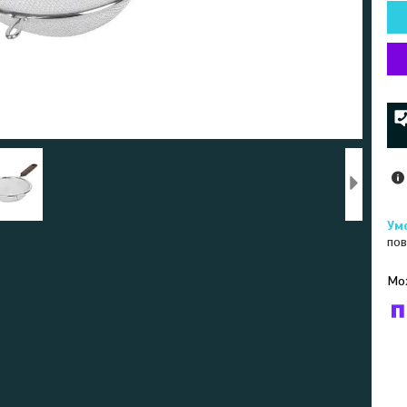
пов
У к
буд