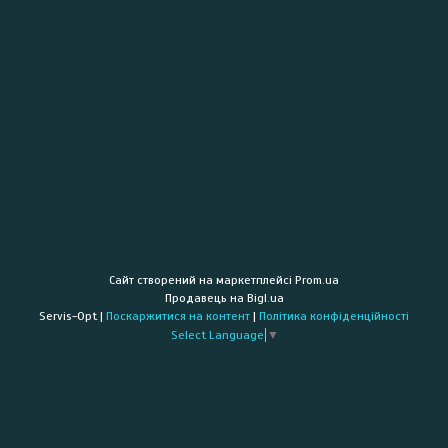
Сайт створений на маркетплейсі
Prom.ua
Продавець на Bigl.ua
Servis-Opt |
Поскаржитися на контент
|
Політика конфіденційності
Select Language
▼