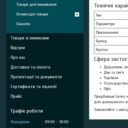
Технічні хар
Товари для виживання
Великодні товари
Тип
Параметри
Бакалія
Призначення
Товари зі знижками
Бренд
Відгуки
Країна
Про нас
Сфера застос
Доставка та оплата
Друшляки, си
Дім та сім'я
Презентації та документи
Торгівля
Господарство
Сертифікати та ліцензії
Офіс
Прайс
Придбавши Ситко м
для домашнього ви
Замовляйте з виго
Графік роботи
Понеділок
09:00
18:00