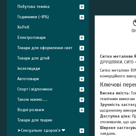
Побутова техніка
Годинники (-8%)
ХоРеК
О
Електротовари
Товари для оформлення свят
Ситко металеве R
Товари для дітей
ДРУШЛЯКИ, СИТО •
Інсектициди
Ситко металеве RI
комерційного викор
Автотовари
Ключові пере
Спорт і відпочинок
Висока якість:
Тов
технічним вимогам 
Також маємо......
Зручність застос
Водні розваги
щоденному використ
Доступна ціна:
Пр
Товари для тварин
споживачів, що ці
Широке застосув
➤Сексуальне здоров'я ❤
завдань.