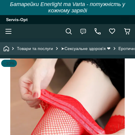
Батарейки Enerlight та Varta - потужність у
кожному заряді
Servis-Opt
Товари та послуги
➤Сексуальне здоров'я ❤
Еротичн
–10%