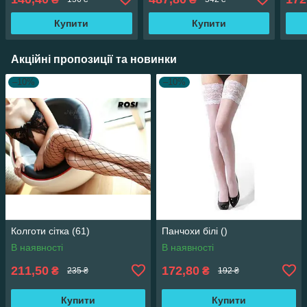
Купити
Купити
Акційні пропозиції та новинки
–10%
–10%
Колготи сітка (61)
Панчохи білі ()
В наявності
В наявності
211,50
172,80
₴
₴
235 ₴
192 ₴
Купити
Купити