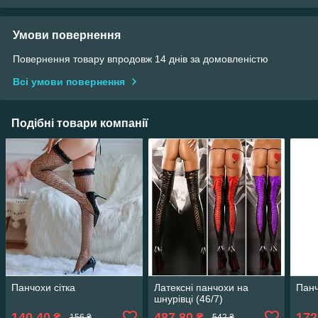
Умови повернення
Повернення товару впродовж 14 днів за домовленістю
Всі умови повернення
Подібні товари компанії
Панчохи сітка
Латексні панчохи на
Панч
шнурівці (46/7)
140,40
487,80
172
₴
₴
156 ₴
542 ₴