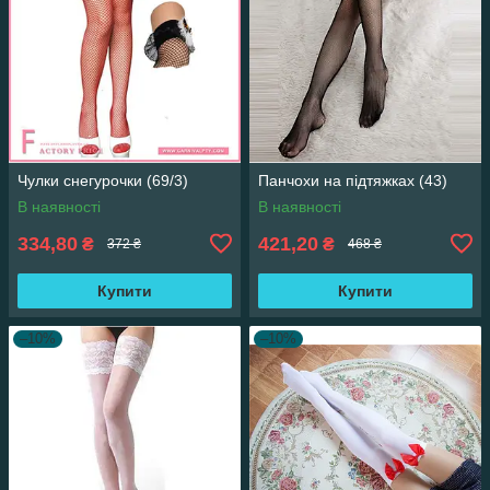
Чулки снегурочки (69/3)
Панчохи на підтяжках (43)
В наявності
В наявності
334,80
421,20
₴
₴
372 ₴
468 ₴
Купити
Купити
–10%
–10%