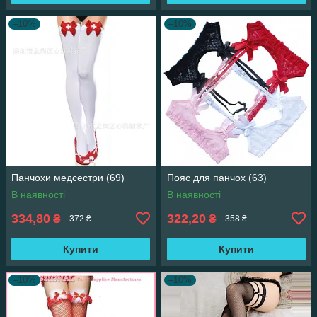
–10%
–10%
Панчохи медсестри (69)
Пояс для панчох (63)
В наявності
В наявності
334,80
322,20
₴
₴
372 ₴
358 ₴
Купити
Купити
–10%
–10%