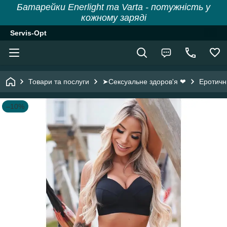
Батарейки Enerlight та Varta - потужність у
кожному заряді
Servis-Opt
Товари та послуги
➤Сексуальне здоров'я ❤
Еротичн
–10%