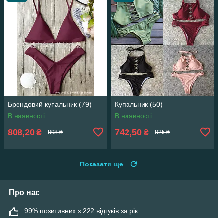
Брендовий купальник (79)
Купальник (50)
В наявності
В наявності
808,20
742,50
₴
₴
898 ₴
825 ₴
Показати ще
Про нас
99% позитивних з 222 відгуків за рік