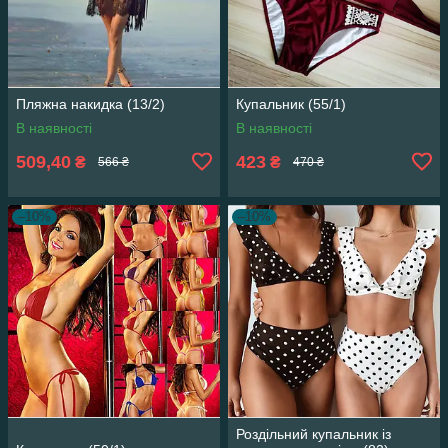
Пляжна накидка (13/2)
Купальник (55/1)
В наявності
В наявності
509,40
423
₴
₴
566 ₴
470 ₴
–10%
–10%
Роздільний купальник із