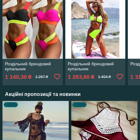
Роздільний брендовий
Роздільний брендовий
Розд
купальник
купальник
1 140,30
1 263,60
1 3
₴
₴
1 267 ₴
1 404 ₴
Акційні пропозиції та новинки
–10%
–10%