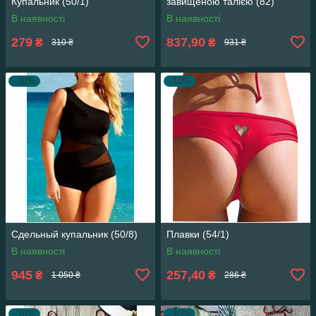
Купальник (50/1)
завищеною талією (82)
В наявності
В наявності
279
837,90
₴
₴
310 ₴
931 ₴
–10%
–10%
Сдельный купальник (50/8)
Плавки (54/1)
В наявності
В наявності
945
257,40
₴
₴
1 050 ₴
286 ₴
–10%
–10%