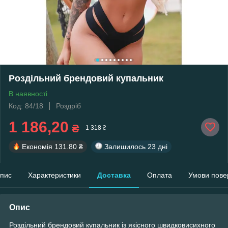
Роздільний брендовий купальник
В наявності
Код: 84/18
Роздріб
1 186,20
₴
1 318 ₴
Економія
131.80 ₴
Залишилось
23 дні
пис
Характеристики
Доставка
Оплата
Умови пове
Опис
Роздільний брендовий купальник із якісного швидковисихного