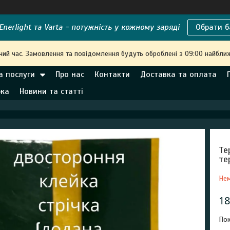
nerlight та Varta - потужність у кожному заряді
Обрати б
чий час. Замовлення та повідомлення будуть оброблені з 09:00 найближ
а послуги
Про нас
Контакти
Доставка та оплата
рка
Новини та статті
Те
те
Нем
18
Пок