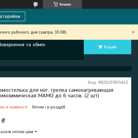
Кошик
атарейки
чого робочого дня (завтра, 10.08).
Повернення та обмін
Кошик
Код:
4820237831422
рмостелька для ног, грелка самонагревающая
рмохимическая МАМО до 6 часов. (2 шт)
ає в наявності
Оптом і в роздріб
 ₴
азати оптові ціни