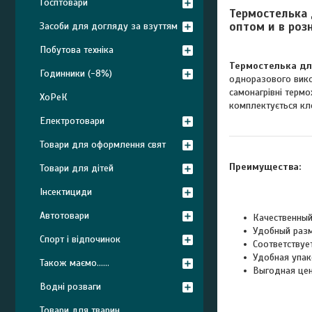
Госптовари
Термостелька 
оптом и в роз
Засоби для догляду за взуттям
Побутова техніка
Термостелька дл
Годинники (-8%)
одноразового викор
самонагрівні термо
ХоРеК
комплектується кле
Електротовари
Товари для оформлення свят
Преимущества:
Товари для дітей
Інсектициди
Автотовари
Качественный
Удобный раз
Спорт і відпочинок
Соответствуе
Удобная упак
Також маємо......
Выгодная це
Водні розваги
Товари для тварин