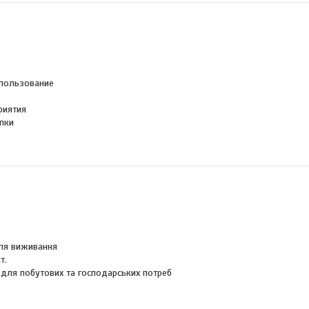
пользование
риятия
пки
для виживання
т.
 для побутових та господарських потреб