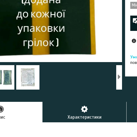
Мі
пов
пис
Характеристики