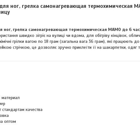
для ног, грелка самонагревающая термохимическая МА
ницу
я ног, грелка самонагревающая термохимическая МАМО до 6 час
истання швидко зігріє на вулиці чи вдома, для обігріву кінцівок, облич
хімічні грілки вагою по 18 грам (загальна вага 36 грам), які працюють д
йкою стрічкою, це дозволяє зручно приклеїти її на шакарпетки, одяг т
 материал
мер
т стандартам качества
овка
на оптом