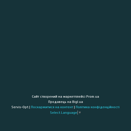
Сайт створений на маркетплейсі
Prom.ua
Продавець на Bigl.ua
Servis-Opt |
Поскаржитися на контент
|
Політика конфіденційності
Select Language
▼