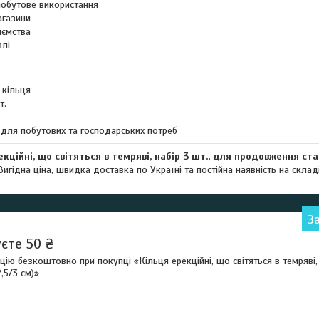
обутове використання
агазини
иємства
влі
і кільця
т.
 для побутових та господарських потреб
кційні, що світяться в темряві, набір 3 шт., для продовження стат
Вигідна ціна, швидка доставка по Україні та постійна наявність на складі
З
єте 50 ₴
ію безкоштовно при покупці «Кільця ерекційні, що світяться в темряві,
,5/3 см)»