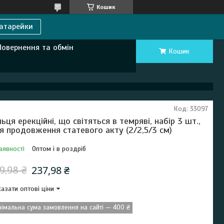
Кошик
атарейки
Повернення та обмін
Кошик
Код:
33097
льця ерекційні, що світяться в темряві, набір 3 шт.,
я продовження статевого акту (2/2,5/3 см)
аявності
Оптом і в роздріб
237,98 ₴
9,98 ₴
азати оптові ціни
німальна сума замовлення на сайті — 400 ₴