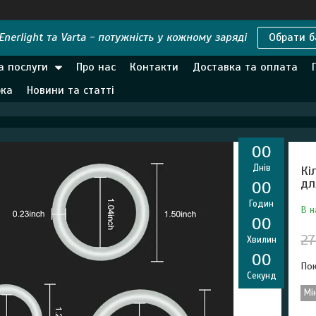
nerlight та Varta - потужність у кожному заряді
Обрати б
а послуги
Про нас
Контакти
Доставка та оплата
рка
Новини та статті
0
0
Днів
Кі
дл
0
0
Годин
В н
0
0
27
Хвилин
0
0
Пок
Секунд
Мі