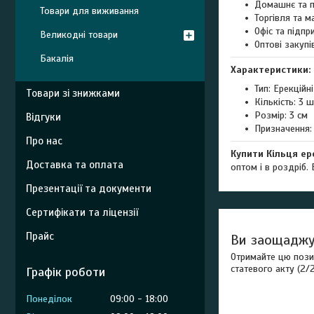
Домашнє та п
Товари для виживання
Торгівля та м
Офіс та підпр
Великодні товари
Оптові закупі
Бакалія
Характеристики:
Тип: Ерекційн
Товари зі знижками
Кількість: 3 ш
Розмір: 3 см
Відгуки
Призначення:
Про нас
Купити Кільця ере
Доставка та оплата
оптом і в роздріб. 
Презентації та документи
Сертифікати та ліцензії
Прайс
Ви заощаджу
Отримайте цю позиц
статевого акту (2/2
Графік роботи
Понеділок
09:00
18:00