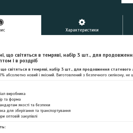
пис
Характеристики
ні, що світяться в темряві, набір 3 шт., для продовженн
птом і в роздріб
 що світяться в темряві, набір 3 шт., для продовження статевого а
0% абсолютно новий і якісний. Виготовлений з безпечного силікону, не 
ріал виробника
ір та форма
андартам якості та безпеки
вка для зберігання та транспортування
при оптовій закупівлі
ть: