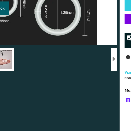
пов
У к
буд