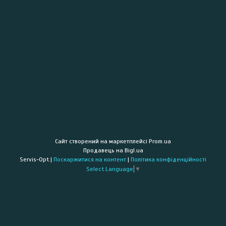
Сайт створений на маркетплейсі
Prom.ua
Продавець на Bigl.ua
Servis-Opt |
Поскаржитися на контент
|
Політика конфіденційності
Select Language
▼