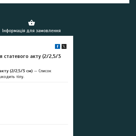
Інформація для замовлення
я статевого акту (2/2,5/3
кту (2/2,5/3 см)
— Список
шкодить тілу.