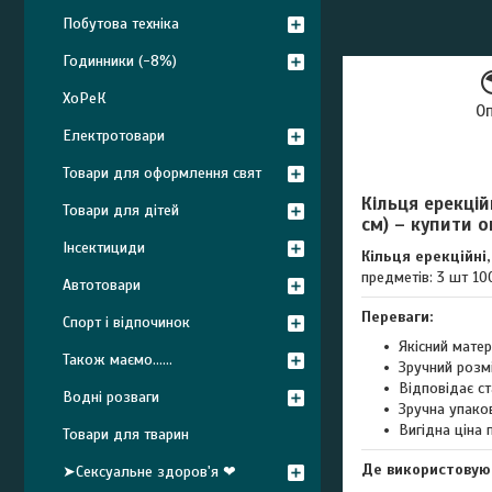
Побутова техніка
Годинники (-8%)
ХоРеК
О
Електротовари
Товари для оформлення свят
Кільця ерекцій
Товари для дітей
см) – купити о
Інсектициди
Кільця ерекційні,
предметів: 3 шт 10
Автотовари
Переваги:
Спорт і відпочинок
Якісний мате
Також маємо......
Зручний розм
Відповідає ст
Водні розваги
Зручна упако
Вигідна ціна 
Товари для тварин
Де використовую
➤Сексуальне здоров'я ❤